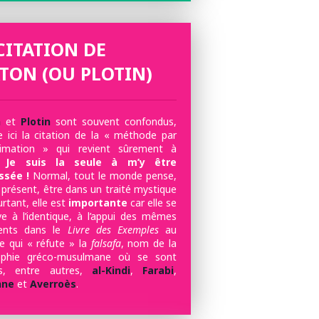
CITATION DE
TON (OU PLOTIN)
n
et
Plotin
sont souvent confondus,
ici la citation de la « méthode par
ximation » qui revient sûrement à
Je suis la seule à m’y être
ssée !
Normal, tout le monde pense,
 présent, être dans un traité mystique
urtant, elle est
importante
car elle se
ve à l’identique, à l’appui des mêmes
ents dans le
Livre des Exemples
au
re qui « réfute » la
falsafa
, nom de la
sophie gréco-musulmane où se sont
rés, entre autres,
al-Kindi
,
Farabi
,
nne
et
Averroès
.