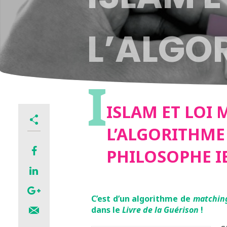
L’ALGO
I
DU PHI
ISLAM ET LOI 
L’ALGORITHM
KHALD
PHILOSOPHE 
C’est d’un algorithme de
matchin
dans le
Livre de la Guérison
!