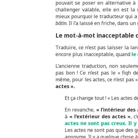
pouvait se poser en alternative à 
challenger valable, elle en est la
mieux pourquoi le traducteur qui a f
bâtin
. Il l’a laissé en friche, dans u
Le mot-à-mot inacceptable d
Traduire, ce n’est pas laisser la lan
encore plus inacceptable, quand
le
L’ancienne traduction, non seuleme
pas bon ! Ce n’est pas le « fiqh de
même, pour les actes, ce n’est pas «
actes ».
Et ça change tout ! « Les actes 
En revanche,
« l’intérieur des
à
« l’extérieur des actes »
, c
actes ne sont pas creux. Il y
Les actes ne sont pas que des g
anonyme. Il y a quelque chose à 