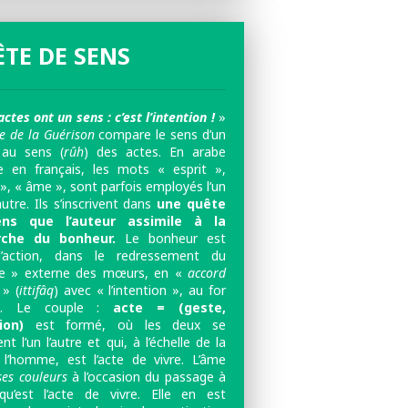
TE DE SENS
actes ont un sens : c’est l’intention !
»
re de la Guérison
compare le sens d’un
 au sens (
rûh
) des actes. En arabe
en français, les mots « esprit »,
», « âme », sont parfois employés l’un
autre. Ils s’inscrivent dans
une quête
ns que l’auteur assimile à la
rche du bonheur.
Le bonheur est
l’action, dans le redressement du
e » externe des mœurs, en «
accord
» (
ittifâq
) avec « l’intention », au for
ne. Le couple :
acte = (geste,
tion)
est formé, où les deux se
ent l’un l’autre et qui, à l’échelle de la
 l’homme, est l’acte de vivre. L’âme
ses couleurs
à l’occasion du passage à
 qu’est l’acte de vivre. Elle en est