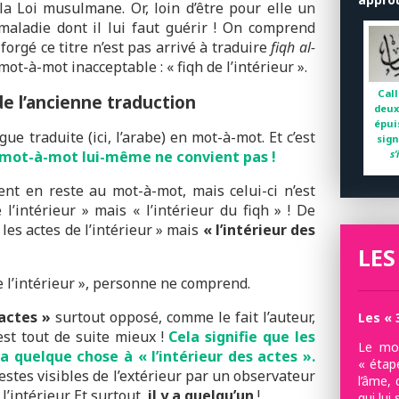
la Loi musulmane. Or, loin d’être pour elle un
 maladie dont il lui faut guérir ! On comprend
orgé ce titre n’est pas arrivé à traduire
fiqh al-
n mot-à-mot inacceptable : « fiqh de l’intérieur ».
Call
e l’ancienne traduction
deux
épui
gue traduite (ici, l’arabe) en mot-à-mot. Et c’est
sign
s
 mot-à-mot lui-même ne convient pas !
nt en reste au mot-à-mot, mais celui-ci n’est
 l’intérieur » mais « l’intérieur du fiqh » ! De
 les actes de l’intérieur » mais
« l’intérieur des
LES
de l’intérieur », personne ne comprend.
 actes »
surtout opposé, comme le fait l’auteur,
Les « 
’est tout de suite mieux !
Cela signifie que les
Le mot
 a quelque chose à « l’intérieur des actes ».
« étap
estes visibles de l’extérieur par un observateur
l’âme, 
l’intérieur. Et surtout,
il y a quelqu’un
!
qui lui 