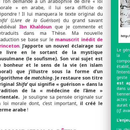
i l’on demande à un arabophile de dire « loi
orale » en arabe, il lui sera difficile de
épondre ! Il lui manquera le texte original du
hifa
’ (
Livre de la Guérison
) du grand savant
édiéval
I
bn Khaldoun
que je commente et
etraduits dans ma Thèse. Ma nouvelle
http:
raduction se base sur le
manuscrit inédit de
rinceton
.
J’apporte un nouvel éclairage sur
Le gén
e livre en le sortant de la mystique
la dé
usulmane (le soufisme). Son vrai sujet est
compo
e bonheur et le sens de la vie (en islam
établi
oral) que j’illustre sous la forme d’un
l’inten
geste 
lgorithme de
matching
. Je restaure son titre
est a
riginal
Shifa
‘ qui signifie « guérison » dans la
dans u
radition de la « médecine de l’âme »
tienne
rientale.
Je souligne sa pensée originale sur
actes –
a loi morale dont, c’est important,
il créé le
aurait 
erme arabe
!
(
cf
. ava
L’enje
Un chi