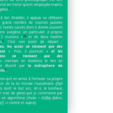
ocité en miroir qu’ont employée maints
1
ophes
.
à Ibn Khaldûn, il appuie sa réflexion
n grand nombre de sources puisées
es textes sacrés
dont il donne souvent
pre exégèse, en particulier à propos
2b
3 stations »
et de deux hadiths
2
es
. C’est son point de départ :
tes, les actes ne tiennent que des
ions
». Puis, il poursuit «
et les
ntions ne tiennent que des
 mettant en évidence le lien en
me illustré par
la métaphore de
3
lin
.
insi qu’il en arrive à formuler sa propre
tion de la loi morale musulmane (
fiqh
n
) dont le but est, dit-il, le bonheur,
n trait de génie que je commente par
e en algorithme [
ihsân
=
ittifâq
(
bâtin
,
(
cf
. ci-contre et
supra
).