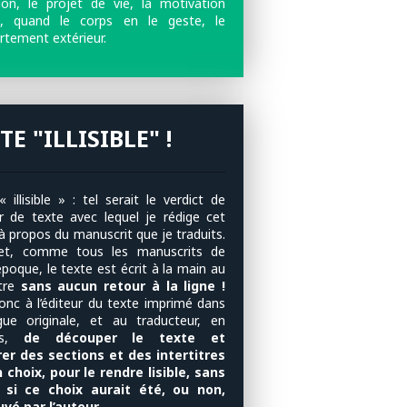
ntion, le projet de vie, la motivation
e, quand le corps en le geste, le
tement extérieur.
TE "ILLISIBLE" !
 illisible » : tel serait le verdict de
eur de texte avec lequel je rédige cet
 à propos du manuscrit que je traduits.
fet, comme tous les manuscrits de
poque, le texte est écrit à la main au
tre
sans aucun retour à la ligne !
donc à l’éditeur du texte imprimé dans
gue originale, et au traducteur, en
ais,
de découper le texte et
rer des sections et des intertitres
 choix, pour le rendre lisible, sans
r si ce choix aurait été, ou non,
vé par l’auteur.