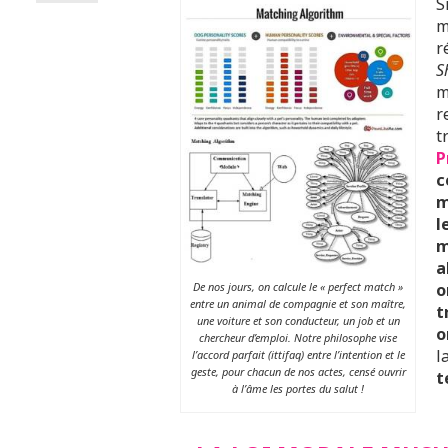
S
m
r
S
m
r
t
P
c
m
l
m
a
De nos jours, on calcule le « perfect match »
o
entre un animal de compagnie et son maître,
t
une voiture et son conducteur, un job et un
o
chercheur d’emploi. Notre philosophe vise
l
l’accord parfait (ittifaq) entre l’intention et le
geste, pour chacun de nos actes, censé ouvrir
t
à l’âme les portes du salut !