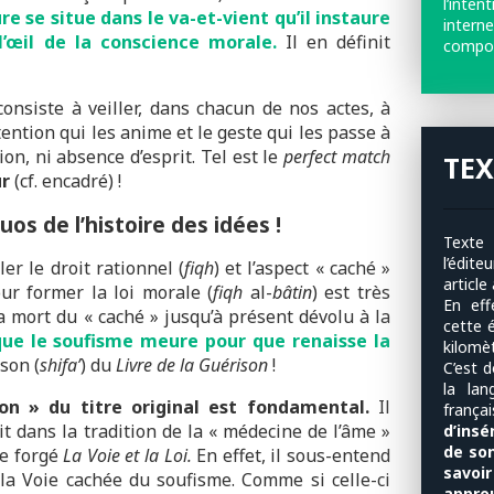
l’inte
re se situe dans le va-et-vient qu’il instaure
intern
l’œil de la conscience morale.
Il en définit
compor
onsiste à veiller, dans chacun de nos actes, à
ntention qui les anime et le geste qui les passe à
tion, ni absence d’esprit. Tel est le
perfect match
TEX
ur
(cf. encadré) !
os de l’histoire des idées !
Texte «
l’édit
er le droit rationnel (
fiqh
) et l’aspect « caché »
article
our former la loi morale (
fiqh
al-
bâtin
) est très
En ef
a mort du « caché » jusqu’à présent dévolu à la
cette é
 que le soufisme meure pour que renaisse la
kilomè
son (
shifa’
) du
Livre de la Guérison
!
C’est 
la lan
on » du titre original est fondamental.
Il
franç
rit dans la tradition de la « médecine de l’âme »
d’insé
de son
re forgé
La Voie et la Loi.
En effet, il sous-entend
savoi
la Voie cachée du soufisme. Comme si celle-ci
approu