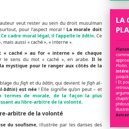
LA 
l’auteur veut rester au sein du droit musulman
PLA
t surtout, pour l’aspect moral !
La morale doit
.
Ce cadre moral légal, il l’appelle le
bâtin.
Ce
, mais aussi « caché », « interne ».
Plato
t « caché » au for « interne » de chaque
comme 
ur le sens du mot « caché », en arabe.
Il le
appro
 la mystique pour le ranger aux côtés de la
Plotin.
intére
jusqu’à
! Et po
emblage du
fiqh
et du
bâtin
, qui devient le
fiqh
al-
retrou
l-
bâtin
) est née
! Elle signifie qu’on peut – et
argum
en termes de morale, de la façon la plus
chapit
essant au libre-arbitre de la volonté.
philo
illust
bre-arbitre de la volonté
Avice
èse du soufisme
, illustrée par les danses des