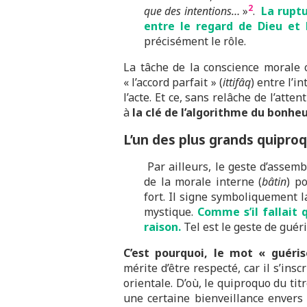
2
que des intentions…
»
.
La ruptu
entre le regard de Dieu et 
précisément le rôle.
La tâche de la conscience morale c
« l’accord parfait » (
ittifâq
) entre l’i
l’acte. Et ce, sans relâche de l’atten
à
la clé de l’algorithme du bonhe
L’un des plus grands quiproqu
Par ailleurs, le geste d’assembl
de la morale interne (
bâtin
) p
fort. Il signe symboliquement l
mystique.
Comme s’il fallait
raison.
Tel est le geste de guéri
C’est pourquoi, le mot « guéris
mérite d’être respecté, car il s’insc
orientale. D’où, le quiproquo du tit
une certaine bienveillance envers 