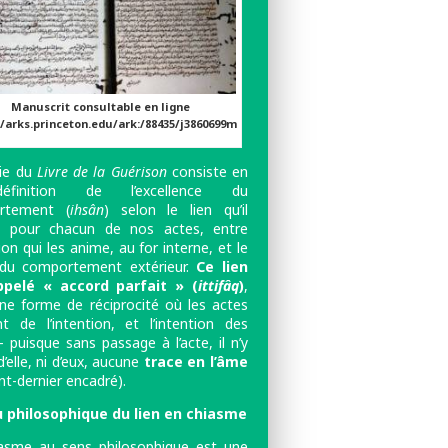
Manuscrit consultable en ligne
//arks.princeton.edu/ark:/88435/j3860699m
ie du
Livre de la Guérison
consiste en
finition de l’excellence du
rtement (
ihsân
) selon le lien qu’il
t, pour chacun de nos actes, entre
tion qui les anime, au for interne, et le
du comportement extérieur.
Ce lien
ppelé « accord parfait » (
ittifâq
)
,
ne forme de réciprocité où les actes
nt de l’intention, et l’intention des
 puisque sans passage à l’acte, il n’y
d’elle, ni d’eux, aucune
trace en l’âme
nt-dernier encadré).
u philosophique du lien en chiasme
asme au sens philosophique est une