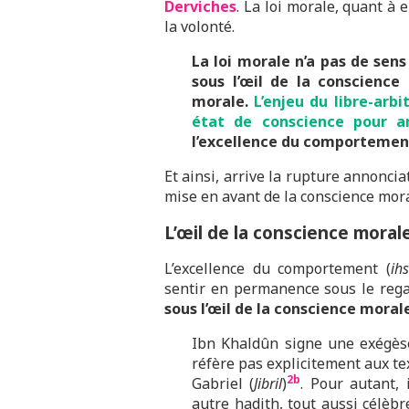
Derviches
. La loi morale, quant à e
la volonté.
La loi morale n’a pas de sens
sous l’œil de la conscience 
morale.
L’enjeu du libre-arb
état de conscience pour ar
l’excellence du comportemen
Et ainsi, arrive la rupture annonciat
mise en avant de la conscience mora
L’œil de la conscience moral
L’excellence du comportement (
ih
sentir en permanence sous le regar
sous l’œil de la conscience moral
Ibn Khaldûn signe une exégèse 
réfère pas explicitement aux tex
2b
Gabriel (
Jibril
)
. Pour autant, 
autre hadith, tout aussi célè