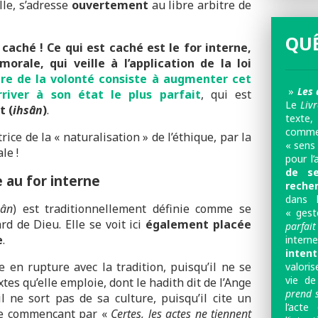
lle, s’adresse
ouvertement
au libre arbitre de
QUÊ
 caché !
Ce qui est caché est le for interne,
morale, qui veille à l’application de la loi
itre de la volonté consiste à augmenter cet
»
Les 
river à son état le plus parfait
, qui est
Le
Liv
t (
ihsân
)
.
texte,
comme 
rice de la « naturalisation » de l’éthique, par la
« sens 
le !
pour l’
de se
e au for interne
reche
dans 
sân
) est traditionnellement définie comme se
« gest
d de Dieu. Elle se voit ici
également placée
parfait
e
.
inter
inten
en rupture avec la tradition, puisqu’il ne se
valoris
vie de
tes qu’elle emploie, dont le hadith dit de l’Ange
prend 
il ne sort pas de sa culture, puisqu’il cite un
l’acte
bre commençant par «
Certes, les actes ne tiennent