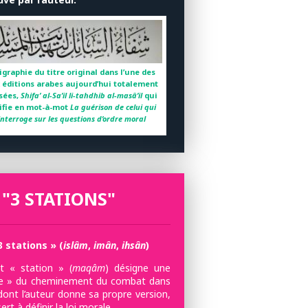
igraphie du titre original dans l’une des
 éditions arabes aujourd’hui totalement
sées,
Shifa’ al-Sa’il li-tahdhib al-masâ’il
qui
ifie en mot-à-mot
La guérison de celui qui
’interroge sur les questions d’ordre moral
 "3 STATIONS"
3 stations » (
islâm
,
imân
,
ihsân
)
 « station » (
maqâm
) désigne une
e » du cheminement du combat dans
dont l’auteur donne sa propre version,
sert à définir la loi morale.