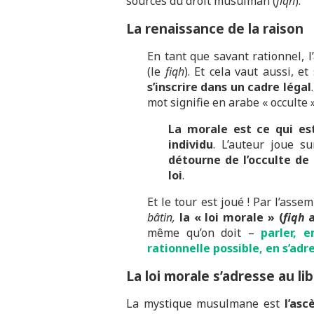
sources du droit musulman (
fiqh
).
La renaissance de la raison
En tant que savant rationnel, 
(le
fiqh
). Et cela vaut aussi, e
s’inscrire dans un cadre légal
mot signifie en arabe « occulte »
La morale est ce qui es
individu
. L’auteur joue s
détourne de l’occulte de
loi
.
Et le tour est joué ! Par l’ass
bâtin,
la « loi morale » (
fiqh
a
même qu’on doit –
parler, 
rationnelle possible, en s’adr
La loi morale s’adresse au li
La mystique musulmane est
l’asc