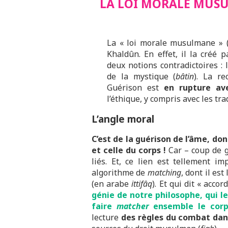
LA LOI MORALE MUSU
La « loi morale musulmane » 
Khaldûn. En effet, il la créé 
deux notions contradictoires :
de la mystique (
bâtin
). La re
Guérison est
en rupture ave
l’éthique, y compris avec les tr
L’angle moral
C’est de la guérison de l’âme, don
et celle du corps !
Car – coup de g
liés. Et, ce lien est tellement i
algorithme de
matching
, dont il est
(en arabe
ittifâq
). Et qui dit « accor
génie de notre philosophe, qui l
faire
matcher
ensemble le corps
lecture
des règles du combat dan