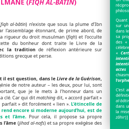
LMANE (
FIQH AL-BÂTIN
)
récipr
philos
Quant 
(
fiqh al-bâtin
) n’existe que sous la plume d’Ibn
sur u
par l’assemblage étonnant, de prime abord, de
dans l
sa pro
 la rigueur du droit musulman (
fiqh
) et l’occulte
des « 
cette du bonheur dont traite le Livre de la
célèbr
c la tradition
de réflexion antérieure sur
«
Cer
aditions grecque et perse.
intent
inte
actes
»
chias
t il est question, dans le
Livre de la Guérison
,
l’orphe
énie de notre auteur – les deux, pour lui, sont
C’est a
mportant, que je le mets à l’honneur dans un
défini
 la clé. Car qui dit
matching
dit, « accord parfait »
al-bâti
d parfait » dit forcément « lien ».
L’étincelle de
dans u
e rend encore si moderne aujourd’hui, est de
la mis
 et l’âme.
Pour cela, il propose sa propre
zâhir
)] 
s l’âme
(
jihad al-nafs
) et sa propre exégèse des