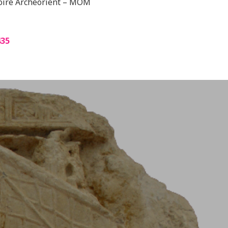
toire Archéorient – MOM
RIE DU
435