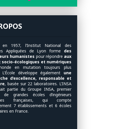
PROPOS
 en 1957, l’Institut National des
ces Appliquées de Lyon forme
des
ieurs humanistes
pour répondre
aux
x socio-écologiques et numériques
monde en mutation toujours plus
. L’École développe également
une
rche d’excellence, responsable et
ire
, basée sur 22 laboratoires. L’INSA
ait partie du Groupe INSA, premier
u de grandes écoles d’ingénieurs
ques françaises, qui compte
lement 7 établissements et 6 écoles
aires en France.