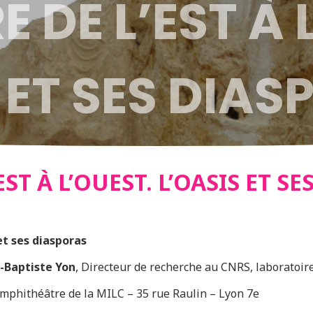
 DE L’EST À 
 ET SES DIA
ST À L’OUEST. L’OASIS ET S
 et ses diasporas
-Baptiste Yon
, Directeur de recherche au CNRS, laborato
mphithéâtre de la MILC – 35 rue Raulin – Lyon 7e