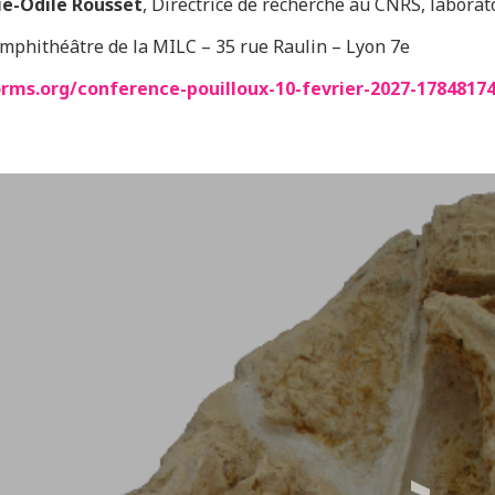
e-Odile Rousset
, Directrice de recherche au CNRS, labora
SE DE LA SY
mphithéâtre de la MILC – 35 rue Raulin – Lyon 7e
rms.org/conference-pouilloux-10-fevrier-2027-1784817