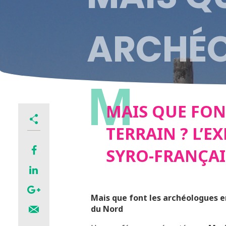
ARCHÉO
M
L’ABSEN
MAIS QUE FON
TERRAIN ? L’
L’EXEMP
SYRO-FRANÇAI
ARCHÉO
Mais que font les archéologues en
du Nord