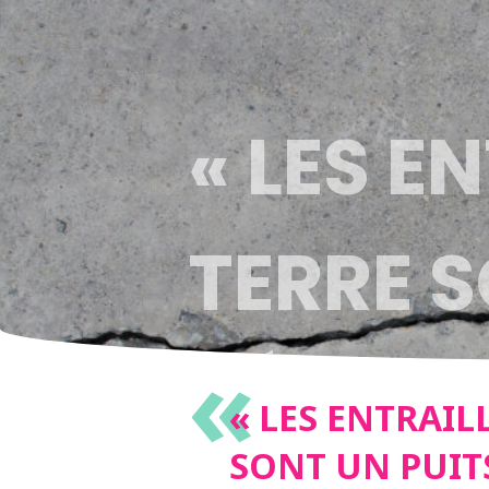
« LES E
TERRE S
«
DÉFIS S
« LES ENTRAIL
SONT UN PUITS