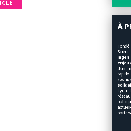
TICLE
À 
Fondé
Scien
ingén
enjeu
d’un 
rapide
reche
solida
Lyon f
résea
publi
actuel
parten