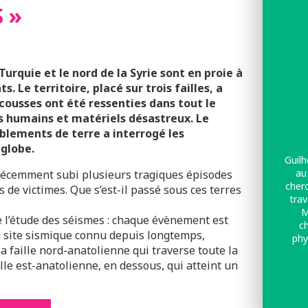
 »
 Turquie et le nord de la Syrie sont en proie à
 Le territoire, placé sur trois failles, a
cousses ont été ressenties dans tout le
s humains et matériels désastreux. Le
lements de terre a interrogé les
 globe.
Guil
au
t récemment subi plusieurs tragiques épisodes
cher
s de victimes. Que s’est-il passé sous ces terres
trav
M
de l’étude des séismes : chaque évènement est
ch
un site sismique connu depuis longtemps,
phy
la faille nord-anatolienne qui traverse toute la
entr
ille est-anatolienne, en dessous, qui atteint un
l’u
dans 
sism