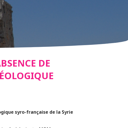
IN ?
ABSENCE DE
CHÉOLOGIQUE
SION
RO-
gique syro-française de la Syrie