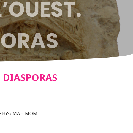
L’OUEST.
SPORAS
ES DIASPORAS
ire HiSoMA – MOM