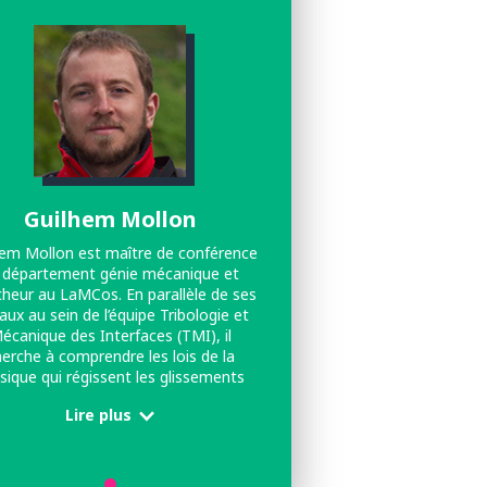
Guilhem Mollon
hem Mollon est maître de conférence
 département génie mécanique et
cheur au LaMCos. En parallèle de ses
aux au sein de l’équipe Tribologie et
écanique des Interfaces (TMI), il
erche à comprendre les lois de la
sique qui régissent les glissements
e les plaques tectoniques. Zoom sur
Lire plus
n des nombreux domaines impliqués
l’étude des entrailles de la Terre : la
mécanique des failles
iques.http://guilhem.mollon.free.fr/