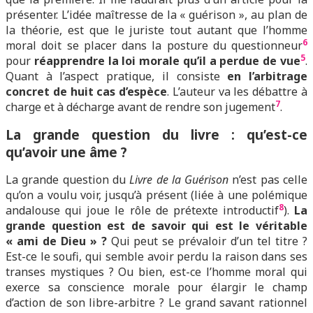
présenter. L’idée maîtresse de la « guérison », au plan de
la théorie, est que le juriste tout autant que l’homme
6
moral doit se placer dans la posture du questionneur
5
pour
réapprendre la loi morale qu’il a perdue de vue
.
Quant à l’aspect pratique, il consiste
en l’arbitrage
concret de huit cas d’espèce
. L’auteur va les débattre à
7
charge et à décharge avant de rendre son jugement
.
L
a grande question du livre : qu’est-ce
qu’avoir une âme ?
La grande question du
Livre de la Guérison
n’est pas celle
qu’on a voulu voir, jusqu’à présent (liée à une polémique
8
andalouse qui joue le rôle de prétexte introductif
).
La
grande question est de savoir qui est le véritable
« ami de Dieu » ?
Qui peut se prévaloir d’un tel titre ?
Est-ce le soufi, qui semble avoir perdu la raison dans ses
transes mystiques ? Ou bien, est-ce l’homme moral qui
exerce sa conscience morale pour élargir le champ
d’action de son libre-arbitre ? Le grand savant rationnel