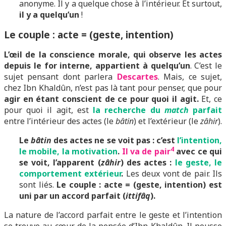
anonyme. Il y a quelque chose à l’intérieur. Et surtout,
il y a quelqu’un
!
Le couple : acte = (geste, intention)
L’œil de la conscience morale, qui observe les actes
depuis le for interne, appartient à quelqu’un
. C’est le
sujet pensant dont parlera
Descartes
. Mais, ce sujet,
chez Ibn Khaldûn, n’est pas là tant pour penser, que pour
agir en étant conscient de ce pour quoi il agit.
Et, ce
pour quoi il agit, est
la recherche du
match
parfait
entre l’intérieur des actes (le
bâtin
) et l’extérieur (le
zâhir
).
Le
bâtin
des actes ne se voit pas : c’est
l’intention,
4
le mobile, la motivation
.
Il va de pair
avec ce qui
se voit, l’apparent (
zâhir
) des actes :
le geste, le
comportement extérieur
.
Les deux vont de pair. Ils
sont liés.
Le couple : acte = (geste, intention) est
uni par un accord parfait (
ittifâq
).
La nature de l’accord parfait entre le geste et l’intention