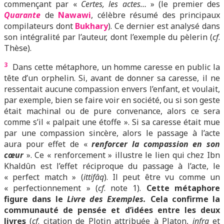
commençant par «
Certes, les actes…
» (le premier des
Quarante
de
Nawawi
, célèbre résumé des principaux
compilateurs dont
Bukhary
). Ce dernier est analysé dans
son intégralité par l’auteur, dont l’exemple du pèlerin (
cf
.
Thèse).
3
Dans cette métaphore, un homme caresse en public la
tête d’un orphelin. Si, avant de donner sa caresse, il ne
ressentait aucune compassion envers l’enfant, et voulait,
par exemple, bien se faire voir en société, ou si son geste
était machinal ou de pure convenance, alors ce sera
comme s’il « palpait une étoffe ». Si sa caresse était mue
par une compassion sincère, alors le passage à l’acte
aura pour effet de «
renforcer la compassion en son
cœur
». Ce « renforcement » illustre le lien qui chez Ibn
Khaldûn est l’effet réciproque du passage à l’acte, le
« perfect match » (
ittifâq
). Il peut être vu comme un
« perfectionnement » (
cf
. note 1).
Cette métaphore
figure dans le
Livre des Exemples.
Cela confirme la
communauté de pensée et d’idées entre les deux
livres
(
cf
. citation de Plotin attribuée à Platon,
infra
et