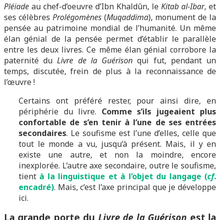
Pléiade
au chef-d’oeuvre d’Ibn Khaldûn, le
Kitab al-Ibar
, et
ses célèbres
Prolégomènes
(
Muqaddima
), monument de la
pensée au patrimoine mondial de l’humanité. Un même
élan génial de la pensée permet d’établir le parallèle
entre les deux livres. Ce même élan génial corrobore la
paternité du
Livre de la Guérison
qui fut, pendant un
temps, discutée, frein de plus à la reconnaissance de
l’œuvre !
Certains ont préféré rester, pour ainsi dire, en
périphérie du livre.
Comme s’ils jugeaient plus
confortable de s’en tenir à l’une de ses entrées
secondaires
. Le soufisme est l’une d’elles, celle que
tout le monde a vu, jusqu’à présent. Mais, il y en
existe une autre, et non la moindre, encore
inexplorée. L’autre axe secondaire, outre le soufisme,
tient
à la linguistique et à l’objet du langage (
cf
.
encadré)
. Mais, c’est l’axe principal que je développe
ici.
La grande porte du
Livre de la Guérison
est la