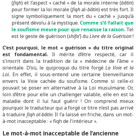
(
fiqh
) et l’aspect « caché » de la morale interne (
bâtin
)
pour former la loi morale (
fiqh
al-
bâtin
) est très fort. Il
signe symboliquement la mort du « caché » jusqu’à
présent dévolu à la mystique.
Comme s’il fallait que
le soufisme meure pour que renaisse la raison.
Tel
est le geste de guérison (
shifa’
) du
Livre de la Guérison
!
C’est pourquoi, le mot « guérison » du titre original
est fondamental.
Il mérite d’être respecté, car il
s’inscrit dans la tradition de la « médecine de l’âme »
orientale. D’où, le quiproquo du titre forgé
La Voie et la
Loi.
En effet, il sous-entend une certaine bienveillance
envers la Voie cachée du soufisme. Comme si celle-ci
pouvait se poser en alternative à la Loi musulmane. Or,
loin d’être pour elle un challenger valable, elle en est la
maladie dont il lui faut guérir ! On comprend mieux
pourquoi le traducteur qui a forgé ce titre n’est pas arrivé
à traduire
fiqh al-bâtin
. Il l’a laissé en friche, dans un mot-
à-mot inacceptable : « fiqh de l’intérieur ».
Le mot-à-mot inacceptable de l’ancienne