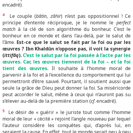
encadré).
4
Le couple (
bâtin
,
zâhir
) n’est pas oppositionnel ! Ce
principe d’entente réciproque, je le nomme le
perfect
match
à la clé de son algorithme du bonheur. C’est le
bonheur en ce monde et dans l’au-delà, par le salut de
l’âme.
Est-ce que le salut se fait par la foi ou par les
œuvres ? Ibn Khaldûn n’oppose pas, il voit la synergie
(
ittifâq
).
C’est le salut par la foi passée à l’acte par les
œuvres. Car, les œuvres tiennent de la foi – et la foi
tient des œuvres.
Il souhaite à l’homme moral de
parvenir à la foi et à l’excellence du comportement qui lui
permettront d’être sauvé. Pourtant, il soutient aussi que
seule la grâce de Dieu peut donner la foi. Sa miséricorde
peut accorder le salut, même à ceux qui n’auront pas su
s’élever au-delà de la première station (
cf
. encadré).
5
Le désir de « guérir » le juriste tout comme l’homme
moral de leur « cécité » rejoint l’angle nouveau par lequel
l’auteur considère les conquêtes qui, d’après lui, en
seraient la cause. En effet, tout le monde serait peu à peu