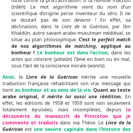
lutte contre la procrastination. Il la nomme inaction
(
trâkh
). Le mot algorithme vient du nom d’un
scientifique d’origine perse inventeur du zéro. Il ne
se doutait pas de son devenir ! En effet, sa
déclinaison, dans le
Livre de la Guérison
, par Ibn
Khaldûn, autre savant arabo-musulman médiéval, se
situe au plan philosophique.
C’est le
perfect match
de nos algorithmes de
matching
, appliqué au
bonheur !
Le bonheur est dans l’action
, dans les
actes qui colorent (
yatalûn
) l’âme en bien ou en mal,
sous l’œil de la conscience morale (
wara’a
).
Ainsi
, le
Livre de la Guérison
mérite une nouvelle
traduction française réhabilitant son vrai message qui
tient
au bonheur et au sens de la vie
.
Quant au texte
arabe original,
il mérite lui aussi une réédition.
En
effet, les éditions de 1958 et 1959 sont non seulement
totalement épuisées, mais incomplètes, depuis
la
découverte du manuscrit de Princeton que je
commente et traduits
dans ma Thèse. Le
Livre de la
Guérison
est
une oeuvre capitale dans l’histoire des