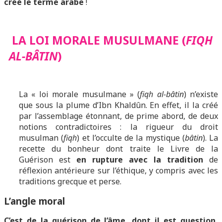
créé le terme arabe
!
LA LOI MORALE MUSULMANE (
FIQH
AL-BÂTIN
)
La « loi morale musulmane » (
fiqh al-bâtin
) n’existe
que sous la plume d’Ibn Khaldûn. En effet, il la créé
par l’assemblage étonnant, de prime abord, de deux
notions contradictoires : la rigueur du droit
musulman (
fiqh
) et l’occulte de la mystique (
bâtin
). La
recette du bonheur dont traite le Livre de la
Guérison est
en rupture avec la tradition
de
réflexion antérieure sur l’éthique, y compris avec les
traditions grecque et perse.
L’angle moral
C’est de la guérison de l’âme, dont il est question,