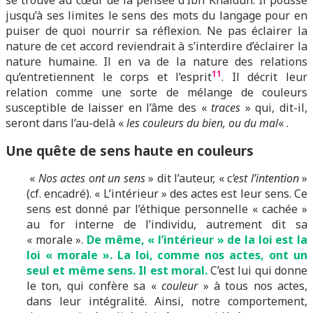
se trouve au cœur de la pensée d’Ibn Khaldûn. Il pousse
jusqu’à ses limites le sens des mots du langage pour en
puiser de quoi nourrir sa réflexion. Ne pas éclairer la
nature de cet accord reviendrait à s’interdire d’éclairer la
nature humaine. Il en va de la nature des relations
11
qu’entretiennent le corps et l’esprit
. Il décrit leur
relation comme une sorte de mélange de couleurs
susceptible de laisser en l’âme des «
traces
» qui, dit-il,
seront dans l’au-delà «
les couleurs du bien, ou du mal
« .
Une quête de sens haute en couleurs
«
Nos actes ont un sens
» dit l’auteur, « c
‘est l’intention
»
(cf. encadré). « L’intérieur » des actes est leur sens. Ce
sens est donné par l’éthique personnelle « cachée »
au for interne de l’individu, autrement dit sa
« morale ».
De même, « l’intérieur » de la loi est la
loi « morale ». La loi, comme nos actes, ont un
seul et même sens. Il est moral.
C’est lui qui donne
le ton, qui confère sa «
couleur
» à tous nos actes,
dans leur intégralité. Ainsi, notre comportement,