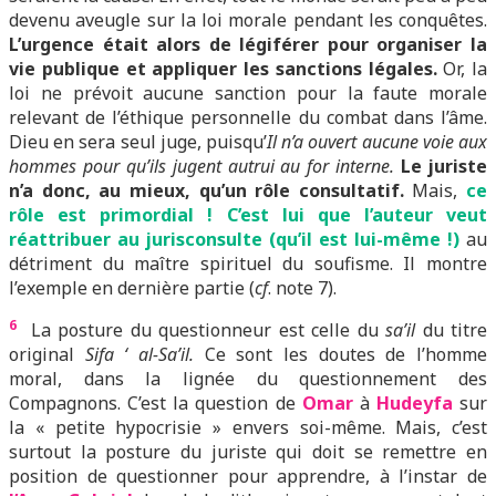
devenu aveugle sur la loi morale pendant les conquêtes.
L’urgence était alors de légiférer pour organiser la
vie publique et appliquer les sanctions légales.
Or, la
loi ne prévoit aucune sanction pour la faute morale
relevant de l’éthique personnelle du combat dans l’âme.
Dieu en sera seul juge, puisqu’
Il n’a ouvert aucune voie aux
hommes pour qu’ils jugent autrui au for interne.
Le juriste
n’a donc, au mieux, qu’un rôle consultatif.
Mais,
ce
rôle est primordial ! C’est lui que l’auteur veut
réattribuer au jurisconsulte (qu’il est lui-même !)
au
détriment du maître spirituel du soufisme. Il montre
l’exemple en dernière partie (
cf
. note 7).
6
La posture du questionneur est celle du
sa’il
du titre
original
Sifa ‘ al-Sa’il.
Ce sont les doutes de l’homme
moral, dans la lignée du questionnement des
Compagnons. C’est la question de
Omar
à
Hudeyfa
sur
la « petite hypocrisie » envers soi-même. Mais, c’est
surtout la posture du juriste qui doit se remettre en
position de questionner pour apprendre, à l’instar de