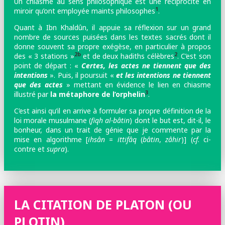
Un chiasme au sens philosophique est une réciprocité en
1
miroir qu’ont employée maints philosophes
.
Quant à Ibn Khaldûn, il appuie sa réflexion sur un grand
nombre de sources puisées dans les textes sacrés
dont il
donne souvent sa propre exégèse, en particulier à propos
2b
2
des « 3 stations »
et de deux hadiths célèbres
. C’est son
point de départ : «
Certes, les actes ne tiennent que des
intentions
». Puis, il poursuit «
et les intentions ne tiennent
que des actes
» mettant en évidence le lien en chiasme
3
illustré par
la métaphore de l’orphelin
.
C’est ainsi qu’il en arrive à formuler sa propre définition de la
loi morale musulmane (
fiqh al-bâtin
) dont le but est, dit-il, le
bonheur, dans un trait de génie que je commente par la
mise en algorithme [
ihsân
=
ittifâq
(
bâtin
,
zâhir
)] (
cf
. ci-
contre et
supra
).
LA CITATION DE PLATON (OU
PLOTIN)