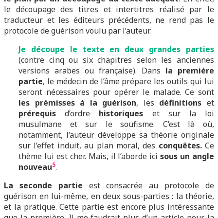
le découpage des titres et intertitres réalisé par le
traducteur et les éditeurs précédents, ne rend pas le
protocole de guérison voulu par l’auteur.
J
e
découpe le texte en deux grandes parties
(contre cinq ou six chapitres selon les anciennes
versions arabes ou française). Dans
la première
partie
, le médecin de l’âme prépare les outils qui lui
seront nécessaires pour opérer le malade. Ce sont
les prémisses à la guérison
, les
définitions
et
prérequis
d’ordre
historiques
et sur la loi
musulmane et sur le soufisme. C’est là où,
notamment, l’auteur développe sa théorie originale
sur l’effet induit, au plan moral, des
conquêtes.
Ce
thème lui est cher. Mais, il l’aborde ici
sous un angle
5
nouveau
.
La seconde partie
est consacrée au protocole de
guérison en lui-même, en deux sous-parties : la théorie,
et la pratique. Cette partie est encore plus intéressante
que la première. Il me faudrait plus d’un article pour la