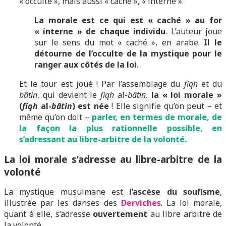
« occulte », mais aussi « caché », « interne ».
La morale est ce qui est « caché » au for
« interne » de chaque individu
. L’auteur joue
sur le sens du mot « caché », en arabe.
Il le
détourne de l’occulte de la mystique pour le
ranger aux côtés de la loi
.
Et le tour est joué ! Par l’assemblage du
fiqh
et du
bâtin
, qui devient le
fiqh
al-
bâtin,
la « loi morale »
(
fiqh
al-
bâtin
) est née
! Elle signifie qu’on peut – et
même qu’on doit –
parler, en termes de morale, de
la façon la plus rationnelle possible, en
s’adressant au libre-arbitre de la volonté.
La loi morale s’adresse au libre-arbitre de la
volonté
La mystique musulmane est
l’ascèse du soufisme
,
illustrée par les danses des
Derviches
. La loi morale,
quant à elle, s’adresse
ouvertement
au libre arbitre de
la volonté.