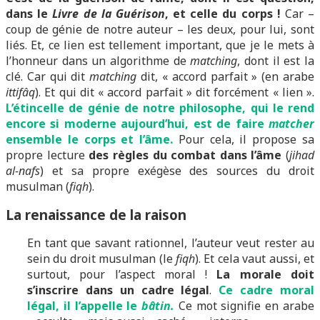
dans le
Livre de la Guérison
, et celle du corps !
Car –
coup de génie de notre auteur – les deux, pour lui, sont
liés. Et, ce lien est tellement important, que je le mets à
l’honneur dans un algorithme de
matching
, dont il est la
clé. Car qui dit
matching
dit, « accord parfait » (en arabe
ittifâq
). Et qui dit « accord parfait » dit forcément « lien ».
L’étincelle de génie de notre philosophe, qui le rend
encore si moderne aujourd’hui, est de faire
matcher
ensemble le corps et l’âme.
Pour cela, il propose sa
propre lecture
des règles du combat dans l’âme
(
jihad
al-nafs
) et sa propre exégèse des sources du droit
musulman (
fiqh
).
La renaissance de la raison
En tant que savant rationnel, l’auteur veut rester au
sein du droit musulman (le
fiqh
). Et cela vaut aussi, et
surtout, pour l’aspect moral !
La morale doit
s’inscrire dans un cadre légal
.
Ce cadre moral
légal, il l’appelle le
bâtin.
Ce mot signifie en arabe