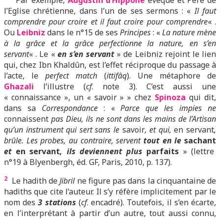
Par exemple,
Augustin d’Hippone
évêque et Père de
l’Eglise chrétienne, dans l’un de ses sermons : «
Il faut
comprendre pour croire et il faut croire pour comprendre
« .
Ou
Leibniz
dans le n°15 de ses
Principes
: «
La nature mène
à la grâce et la grâce perfectionne la nature, en s’en
servant
« . Le «
en s’en servant
» de Leibniz rejoint le lien
qui, chez Ibn Khaldûn, est l’effet réciproque du passage à
l’acte, le
perfect match
(
ittifâq
). Une métaphore de
Ghazali
l’illustre (
cf
. note 3). C’est aussi une
« connaissance », un « savoir » » chez
Spinoza
qui dit,
dans sa
Correspondance
: «
Parce que les impies ne
connaissent
pas Dieu, ils ne sont dans les mains de l’Artisan
qu’un instrument qui sert sans le
savoir
, et qui,
en servant
,
brûle. Les probes, au contraire, servent
tout en le
sachant
et
en servant
, ils deviennent plus
parfaits
» (lettre
n°19 à Blyenbergh, éd. GF, Paris, 2010, p. 137).
2
Le hadith de
Jibril
ne figure pas dans la cinquantaine de
hadiths que cite l’auteur. Il s’y réfère implicitement par le
nom des
3 stations
(
cf
. encadré). Toutefois,
il s’e
n écarte,
en l’interprétant à partir d’un autre, tout aussi connu,