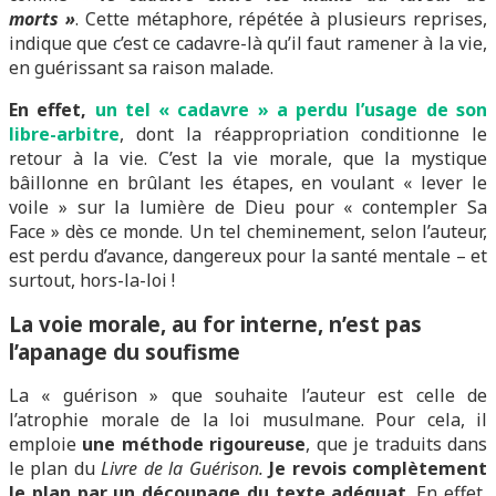
morts »
. Cette métaphore, répétée à plusieurs reprises,
indique que c’est ce cadavre-là qu’il faut ramener à la vie,
en guérissant sa raison malade.
En effet,
un tel « cadavre » a perdu l’usage de son
libre-arbitre
, dont la réappropriation conditionne le
retour à la vie. C’est la vie morale, que la mystique
bâillonne en brûlant les étapes, en voulant « lever le
voile » sur la lumière de Dieu pour « contempler Sa
Face » dès ce monde. Un tel cheminement, selon l’auteur,
est perdu d’avance, dangereux pour la santé mentale – et
surtout, hors-la-loi !
La voie morale, au for interne, n’est pas
l’apanage du soufisme
La « guérison » que souhaite l’auteur est celle de
l’atrophie morale de la loi musulmane. Pour cela, il
emploie
une méthode rigoureuse
, que je traduits dans
le plan du
Livre de la Guérison.
Je revois complètement
le plan
par un découpage du texte adéquat
. En effet,