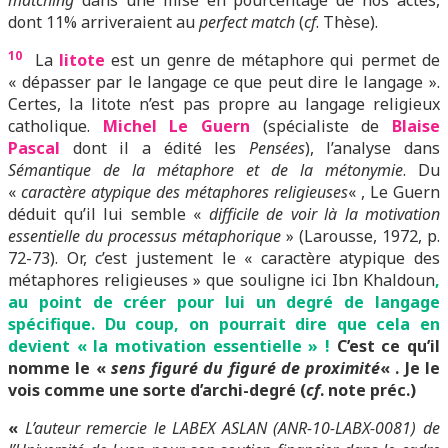
matching
dans une mise en pourcentage de nos actes,
dont 11% arriveraient au
perfect match
(
cf
. Thèse).
10
La
litote
est un genre de métaphore qui permet de
« dépasser par le langage ce que peut dire le langage ».
Certes, la litote n’est pas propre au langage religieux
catholique.
Michel Le Guern
(spécialiste de
Blaise
Pascal
dont il a édité les
Pensées
), l’analyse dans
Sémantique de la métaphore et de la métonymie
. Du
«
caractère atypique des métaphores religieuses
« , Le Guern
déduit qu’il lui semble «
difficile de voir là la motivation
essentielle du processus métaphorique
» (Larousse, 1972, p.
72-73). Or, c’est justement le « caractère atypique des
métaphores religieuses » que souligne ici Ibn Khaldoun
,
au point de créer pour lui un degré de langage
spécifique. Du coup, on pourrait dire que cela en
devient « la motivation essentielle » !
C’est ce qu’il
nomme le «
sens figuré du figuré de proximité
« . Je le
vois comme une sorte d’archi-degré (
cf
. note préc.)
«
L’auteur remercie le LABEX ASLAN (ANR-10-LABX-0081) de