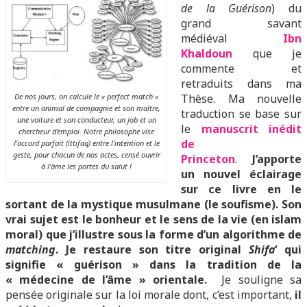
de la Guérison
) du
grand savant
médiéval
I
bn
Khaldoun
que je
commente et
retraduits dans ma
De nos jours, on calcule le « perfect match »
Thèse. Ma nouvelle
entre un animal de compagnie et son maître,
traduction se base sur
une voiture et son conducteur, un job et un
le
manuscrit inédit
chercheur d’emploi. Notre philosophe vise
de
l’accord parfait (ittifaq) entre l’intention et le
geste, pour chacun de nos actes, censé ouvrir
Princeton
.
J’apporte
à l’âme les portes du salut !
un nouvel éclairage
sur ce livre en le
sortant de la mystique musulmane (le soufisme). Son
vrai sujet est le bonheur et le sens de la vie (en islam
moral) que j’illustre sous la forme d’un algorithme de
matching
. Je restaure son titre original
Shifa
‘ qui
signifie « guérison » dans la tradition de la
« médecine de l’âme » orientale.
Je souligne sa
pensée originale sur la loi morale dont, c’est important,
il