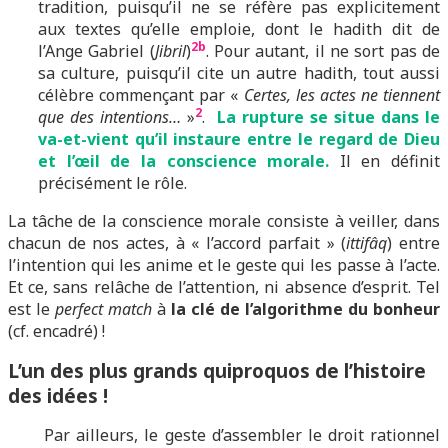
tradition, puisqu’il ne se réfère pas explicitement
aux textes qu’elle emploie, dont le hadith dit de
2b
l’Ange Gabriel (
Jibril
)
. Pour autant, il ne sort pas de
sa culture, puisqu’il cite un autre hadith, tout aussi
célèbre commençant par «
Certes, les actes ne tiennent
2
que des intentions…
»
.
La rupture se situe dans le
va-et-vient qu’il instaure entre le regard de Dieu
et l’œil de la conscience morale.
Il en définit
précisément le rôle.
La tâche de la conscience morale consiste à veiller, dans
chacun de nos actes, à « l’accord parfait » (
ittifâq
) entre
l’intention qui les anime et le geste qui les passe à l’acte.
Et ce, sans relâche de l’attention, ni absence d’esprit. Tel
est le
perfect match
à
la clé de l’algorithme du bonheur
(cf. encadré) !
L’un des plus grands quiproquos de l’histoire
des idées !
Par ailleurs, le geste d’assembler le droit rationnel