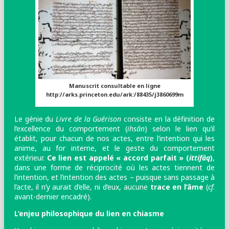
Manuscrit consultable en ligne
http://arks.princeton.edu/ark:/88435/j3860699m
Le génie du
Livre de la Guérison
consiste en la définition de
l’excellence du comportement (
ihsân
) selon le lien qu’il
établit, pour chacun de nos actes, entre l’intention qui les
anime, au for interne, et le geste du comportement
extérieur.
Ce lien est appelé « accord parfait » (
ittifâq
)
,
dans une forme de réciprocité où les actes tiennent de
l’intention, et l’intention des actes – puisque sans passage à
l’acte, il n’y aurait d’elle, ni d’eux, aucune
trace en l’âme
(
cf
.
avant-dernier encadré).
L’enjeu philosophique du lien en chiasme