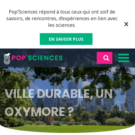
Pop’Sciences répond à tous ceux qui ont soif de
savoirs, de rencontres, d’expériences en lien avec
les sciences.
EN SAVOIR PLUS
VILLE DURABLE, UN
OXYMORE ?