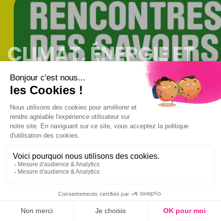
CLIMAT, ÉNERGIE ET
NUMÉRIQUE
C
CLIMAT, ÉNERGIE ET
NUMÉRIQUE
Rencontre des Savoirs avec Stéphane Grumbach,
Directeur de Recherche à l’Institut National en
Recherches Informatiques Avancées –
INRIA
& Directeur