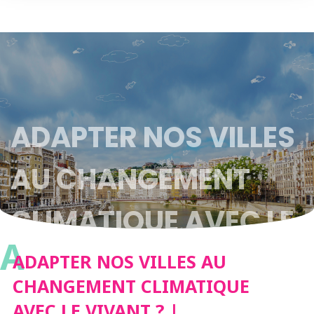
ADAPTER NOS VILLES
AU CHANGEMENT
CLIMATIQUE AVEC LE
A
VIVANT ? |
ADAPTER NOS VILLES AU
CHANGEMENT CLIMATIQUE
RENCONTRE-DÉBAT
AVEC LE VIVANT ? |