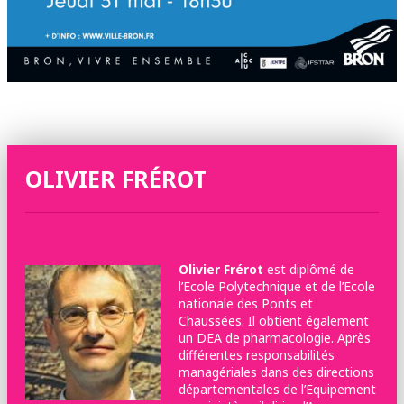
OLIVIER FRÉROT
Olivier Frérot
est diplômé de
l’Ecole Polytechnique et de l’Ecole
nationale des Ponts et
Chaussées. Il obtient également
un DEA de pharmacologie. Après
différentes responsabilités
managériales dans des directions
départementales de l’Equipement