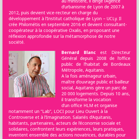
au ministère, il dirige l’Agence
d‘urbanisme de Lyon de 2007 à
2012, puis devient vice-recteur en charge du
développement à l’Institut catholique de Lyon – UCLy. Il
crée Philométis en septembre 2016 et devient consultant-
coopérateur à la coopérative Oxalis, en proposant une
réflexion approfondie sur la métamorphose de notre
société.
Bernard Blanc
est Directeur
Général depuis 2008 de l’office
public de l’habitat de Bordeaux
Métropole, Aquitanis.
A la fois aménageur urbain,
maître d’ouvrage public et bailleur
social, Aquitanis gère un parc de
20 000 logements. Depuis 10 ans,
il transforme la vocation
d’un office HLM et organise
notamment un “Lab”, LOCI pour Lieu Ouvert à la
Controverse et à l’Imagination. Salariés d’Aquitanis,
habitants, partenaires, acteurs de l’économie sociale et
solidaires, confrontent leurs expériences, leurs pratiques,
inventent ensemble des actions novatrices, durables pour