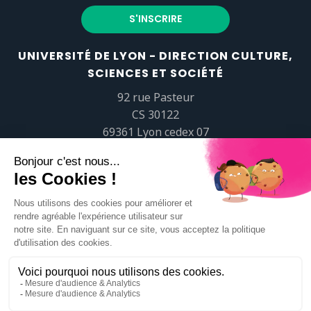
UNIVERSITÉ DE LYON - DIRECTION CULTURE,
SCIENCES ET SOCIÉTÉ
92 rue Pasteur
CS 30122
69361 Lyon cedex 07
popsciences@universite-lyon.fr
Tél.
+33 (0)4 37 37 82 01
https://www.youtube.com/embed/Qm-prNOXepo