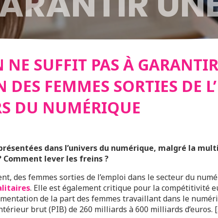
GARANTIR UN
ERSION DES
 NE SUFFIT PAS À GARANTI
 DES FEMMES SORTIES DE L
 DE L’EMPLO
RS DU NUMÉRIQUE
ERS DU NUMÉ
résentées dans l’univers du numérique, malgré la multip
 Comment lever les freins ?
nt, des femmes sorties de l’emploi dans le secteur du numé
litaires
. Elle est également critique pour la compétitivit
mentation de la part des femmes travaillant dans le numéri
térieur brut (PIB) de 260 milliards à 600 milliards d’euros. 