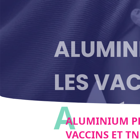
ALUMIN
LES VAC
A
CORRÉL
ALUMINIUM PR
VACCINS ET TN