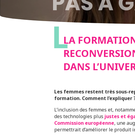
PAS À 
L
RECONV
LA FORMATION
RECONVERSION
SORTIES
DANS L’UNIVE
L’UNIV
Les femmes restent très sous-rep
formation. Comment l’expliquer ?
L’inclusion des femmes et, notamme
des technologies plus
justes et éga
Commission européenne
, une aug
permettrait d’améliorer le produit in