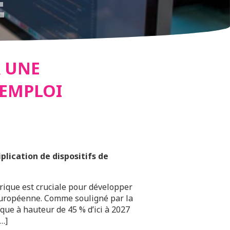
E
 FEMMES
R UNE
’EMPLOI
I DANS
RIQUE
lication de dispositifs de
rique est cruciale pour développer
é européenne. Comme souligné par la
que à hauteur de 45 % d’ici à 2027
[…]