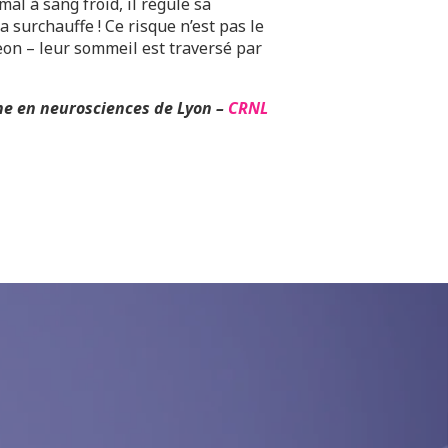
al à sang froid, il régule sa
a surchauffe ! Ce risque n’est pas le
eon – leur sommeil est traversé par
che en neurosciences de Lyon –
CRNL