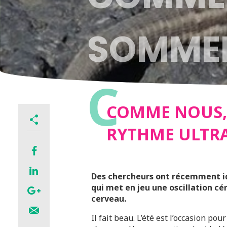
SOMMEI
C
RYTHME
COMME NOUS, 
RYTHME ULTRA
CORTE
Des chercheurs ont récemment id
qui met en jeu une oscillation cé
cerveau.
Il fait beau. L’été est l’occasion po