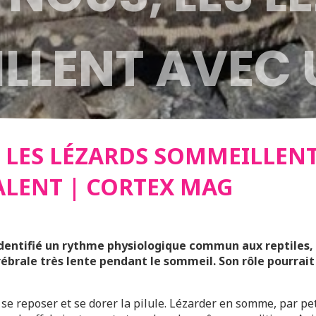
LLENT AVEC 
 ULTRALENT |
LES LÉZARDS SOMMEILLENT
LENT | CORTEX MAG
X MAG
entifié un rythme physiologique commun aux reptiles
rébrale très lente pendant le sommeil. Son rôle pourrait
ur se reposer et se dorer la pilule. Lézarder en somme, par p