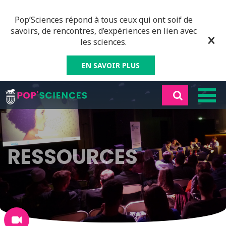
Pop’Sciences répond à tous ceux qui ont soif de
savoirs, de rencontres, d’expériences en lien avec
les sciences.
EN SAVOIR PLUS
RESSOURCES