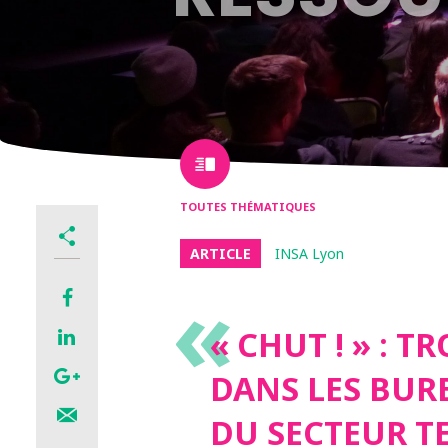
TOUTES THÉMATIQUES
ARTICLE
INSA Lyon
«
« CHUT ! » : T
DANS LES BUR
DU SECTEUR T