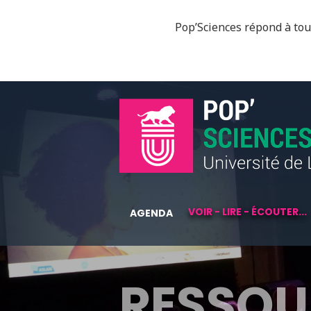
Pop’Sciences répond à tous
VOIR - LIRE - ÉCOUTER...
AGENDA
RESSOU