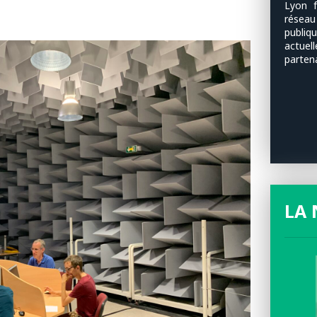
Lyon f
résea
publi
actuel
parten
LA 