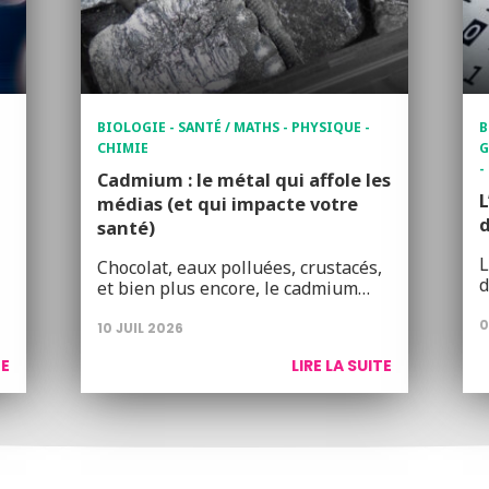
BIOLOGIE - SANTÉ / MATHS - PHYSIQUE -
B
CHIMIE
G
-
Cadmium : le métal qui affole les
L
médias (et qui impacte votre
d
santé)
L
Chocolat, eaux polluées, crustacés,
d
et bien plus encore, le cadmium…
0
10 JUIL 2026
TE
LIRE LA SUITE