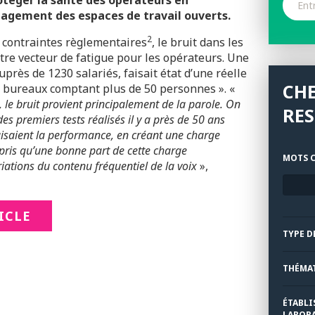
rotéger la santé des opérateurs en
nagement des espaces de travail ouverts.
2
 contraintes règlementaires
, le bruit dans les
tre vecteur de fatigue pour les opérateurs. Une
près de 1230 salariés, faisait état d’une réelle
CH
s bureaux comptant plus de 50 personnes ». «
s, le bruit provient principalement de la parole. On
RE
des premiers tests réalisés il y a près de 50 ans
uisaient la performance, en créant une charge
pris qu’une bonne part de cette charge
MOTS C
ations du contenu fréquentiel de la voix
»,
TICLE
TYPE D
THÉMA
ÉTABLI
LABORA