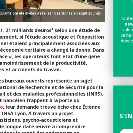
pants ont été invités à réaliser des tâches en étant soumis
Toutes
new
1
volon
l : 21 milliards d’euros
selon une étude de
cette 
ment, si l’étude acoustique et l’exposition
donne
onnel étaient principalement associées aux
l’économie tertiaire a changé la donne. Dans
ace », les opérateurs font état d’une gêne
l’amoindrissement de la productivité,
s et accidents du travail.
es bureaux ouverts représente un sujet
National de Recherche et de Sécurité pour la
il et des maladies professionnelles (INRS).
t nancéien frappent à la porte du
ue
, leur demande trouve écho chez Étienne
’INSA Lyon. À travers un projet
S'I
usticiens, psycho-acousticiens et
 de longue date œuvre à comprendre