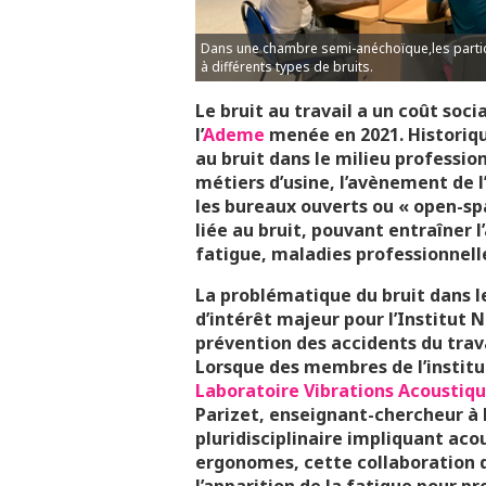
Dans une chambre semi-anéchoïque,les partici
à différents types de bruits.
Le bruit au travail a un coût socia
l’
Ademe
menée en 2021. Historique
au bruit dans le milieu professi
métiers d’usine, l’avènement de 
les bureaux ouverts ou « open-sp
liée au bruit, pouvant entraîner 
fatigue, maladies professionnelle
La problématique du bruit dans l
d’intérêt majeur pour l’Institut 
prévention des accidents du trava
Lorsque des membres de l’institu
Laboratoire Vibrations Acoustiq
Parizet, enseignant-chercheur à l
pluridisciplinaire impliquant aco
ergonomes, cette collaboration