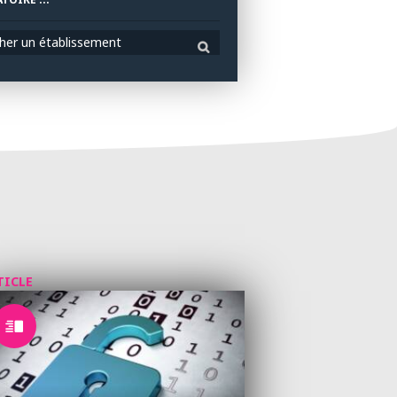
her un établissement
TICLE