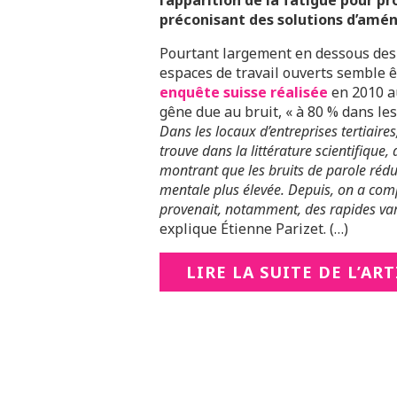
l’apparition de la fatigue pour p
préconisant des solutions d’amé
Pourtant largement en dessous des
espaces de travail ouverts semble ê
enquête suisse réalisée
en 2010 au
gêne due au bruit, « à 80 % dans le
Dans les locaux d’entreprises tertiaire
trouve dans la littérature scientifique, 
montrant que les bruits de parole réd
mentale plus élevée. Depuis, on a com
provenait, notamment, des rapides vari
explique Étienne Parizet. (…)
LIRE LA SUITE DE L’AR