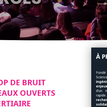
À 
Fondé
Scien
ROP DE BRUIT
ingén
enjeu
EAUX OUVERTS
d’un 
rapide
reche
ERTIAIRE
solida