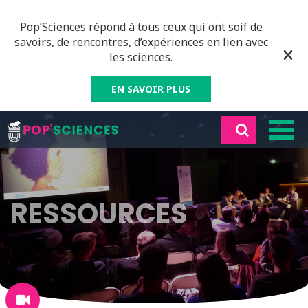
Pop’Sciences répond à tous ceux qui ont soif de
savoirs, de rencontres, d’expériences en lien avec
les sciences.
EN SAVOIR PLUS
RESSOURCES