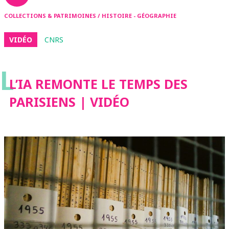
COLLECTIONS & PATRIMOINES / HISTOIRE - GÉOGRAPHIE
VIDÉO
CNRS
L
L’IA REMONTE LE TEMPS DES
PARISIENS | VIDÉO