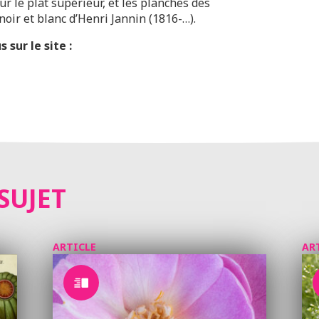
r le plat supérieur, et les planches des
oir et blanc d’Henri Jannin (1816-…).
 sur le site :
SUJET
ARTICLE
AR