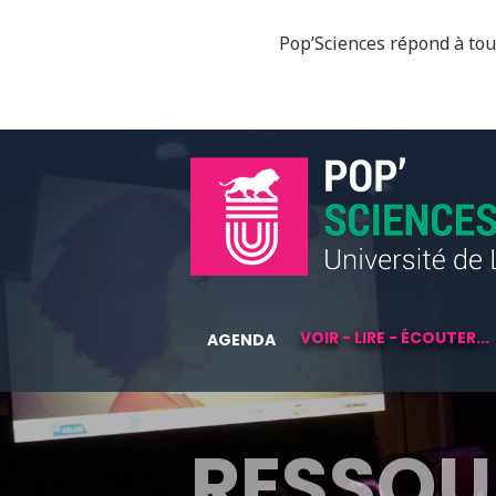
Pop’Sciences répond à tous
VOIR - LIRE - ÉCOUTER...
AGENDA
RESSOU