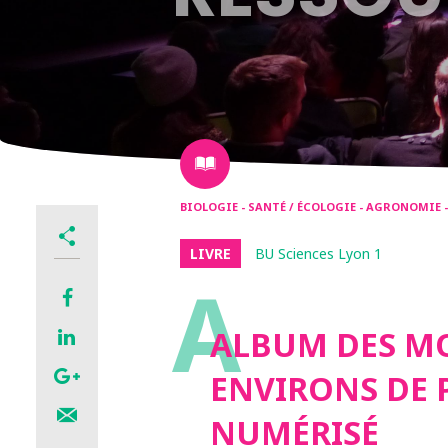
BIOLOGIE - SANTÉ / ÉCOLOGIE - AGRONOMIE 
LIVRE
BU Sciences Lyon 1
A
ALBUM DES MO
ENVIRONS DE P
NUMÉRISÉ