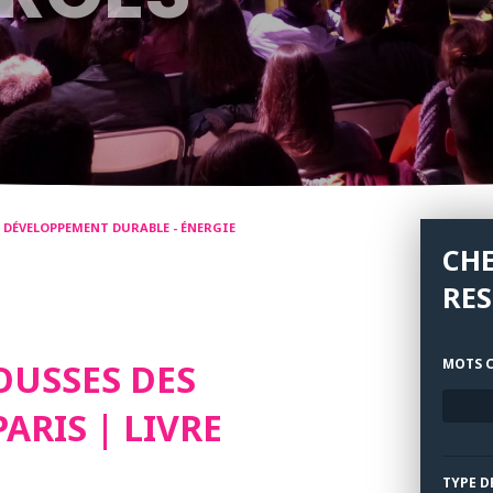
- DÉVELOPPEMENT DURABLE - ÉNERGIE
CH
RE
MOTS C
USSES DES
ARIS | LIVRE
TYPE D