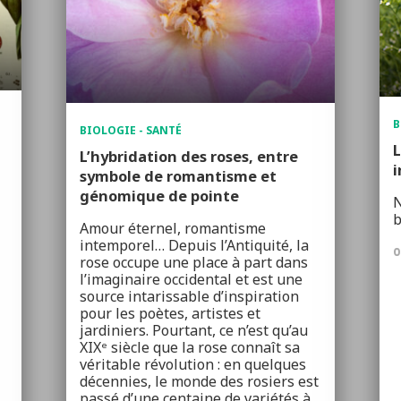
B
BIOLOGIE - SANTÉ
L
L’hybridation des roses, entre
i
symbole de romantisme et
génomique de pointe
N
b
Amour éternel, romantisme
intemporel… Depuis l’Antiquité, la
0
rose occupe une place à part dans
l’imaginaire occidental et est une
source intarissable d’inspiration
pour les poètes, artistes et
jardiniers. Pourtant, ce n’est qu’au
XIXᵉ siècle que la rose connaît sa
véritable révolution : en quelques
décennies, le monde des rosiers est
passé d’une centaine de variétés à