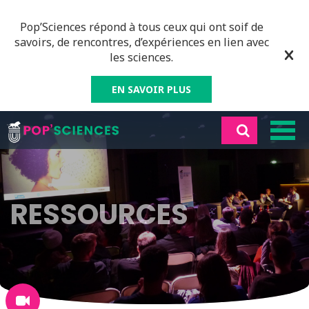
Pop’Sciences répond à tous ceux qui ont soif de
savoirs, de rencontres, d’expériences en lien avec
les sciences.
EN SAVOIR PLUS
RESSOURCES