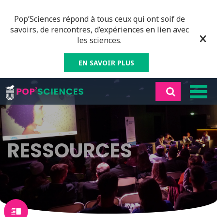
Pop’Sciences répond à tous ceux qui ont soif de
savoirs, de rencontres, d’expériences en lien avec
les sciences.
EN SAVOIR PLUS
RESSOURCES