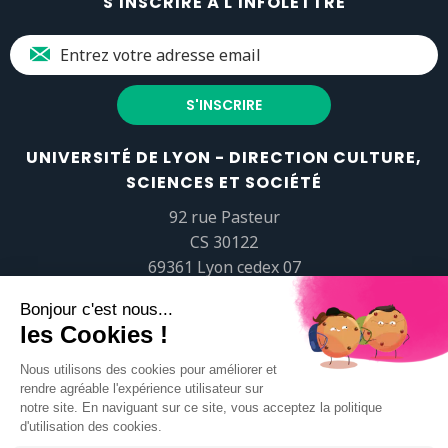
S'INSCRIRE À L'INFOLETTRE
UNIVERSITÉ DE LYON - DIRECTION CULTURE,
SCIENCES ET SOCIÉTÉ
92 rue Pasteur
CS 30122
69361 Lyon cedex 07
popsciences@universite-lyon.fr
Tél.
+33 (0)4 37 37 82 01