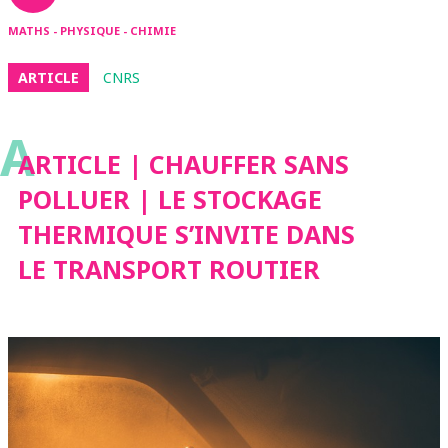
MATHS - PHYSIQUE - CHIMIE
ARTICLE
CNRS
A
ARTICLE | CHAUFFER SANS
POLLUER | LE STOCKAGE
THERMIQUE S’INVITE DANS
LE TRANSPORT ROUTIER