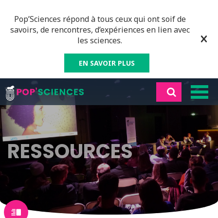
Pop’Sciences répond à tous ceux qui ont soif de
savoirs, de rencontres, d’expériences en lien avec
les sciences.
EN SAVOIR PLUS
RESSOURCES