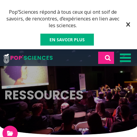
Pop’Sciences répond à tous ceux qui ont soif de
savoirs, de rencontres, d’expériences en lien avec
les sciences.
EN SAVOIR PLUS
RESSOURCES