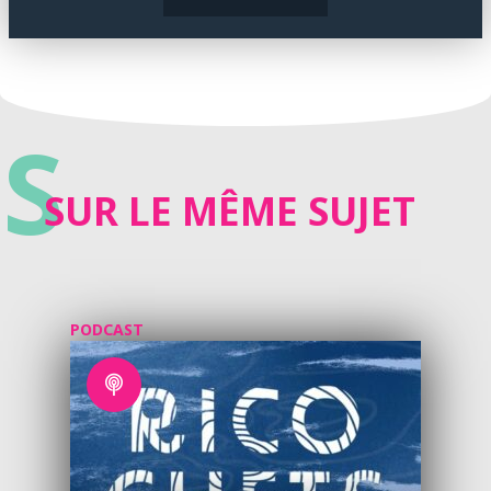
S
SUR LE MÊME SUJET
PODCAST