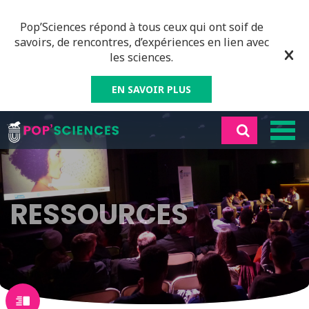
Pop’Sciences répond à tous ceux qui ont soif de
savoirs, de rencontres, d’expériences en lien avec
les sciences.
EN SAVOIR PLUS
RESSOURCES