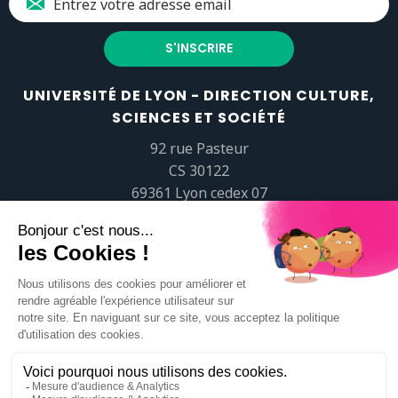
UNIVERSITÉ DE LYON - DIRECTION CULTURE,
SCIENCES ET SOCIÉTÉ
92 rue Pasteur
CS 30122
69361 Lyon cedex 07
popsciences@universite-lyon.fr
Tél.
+33 (0)4 37 37 82 01
https://www.youtube.com/embed/Qm-prNOXepo