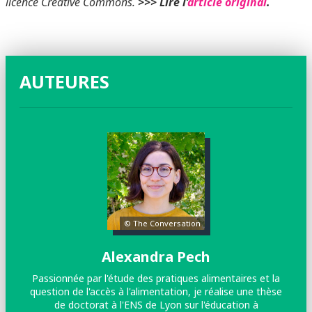
licence Creative Commons.
>>> Lire l’
article original
.
AUTEURES
© The Conversation
Alexandra Pech
Passionnée par l'étude des pratiques alimentaires et la
question de l'accès à l'alimentation, je réalise une thèse
so
de doctorat à l'ENS de Lyon sur l'éducation à
c