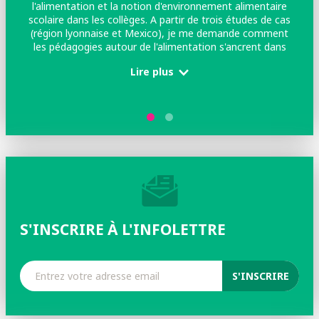
l'alimentation et la notion d'environnement alimentaire
ce
scolaire dans les collèges. A partir de trois études de cas
da
(région lyonnaise et Mexico), je me demande comment
les pédagogies autour de l'alimentation s'ancrent dans
d
l'environnement scolaire, avec un intérêt particulier pour
Lire plus
des pédagogies qui visent à reconnecter les élèves à
différents espaces et acteur.ices du système agricole
(agriculteur.ices, commerçant.es, cuisinier.ères etc.). A ce
i
titre, je collabore avec des enseignant.es du Réseau
Marguerite, réseau d'acteur.ices qui accompagne élèves
et enseignant.es dans des démarches d'éducation "agri-
alimentaire".
S'INSCRIRE À L'INFOLETTRE