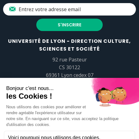
UNIVERSITÉ DE LYON - DIRECTION CULTURE,
SCIENCES ET SOCIÉTÉ
92 rue Pasteur
CS 30122
69361 Lyon cedex 07
popsciences@universite-lyon.fr
Tél.
+33 (0)4 37 37 82 01