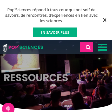
Pop’Sciences répond à tous ceux qui ont soif de
savoirs, de rencontres, d’expériences en lien avec
les sciences.
EN SAVOIR PLUS
RESSOURCES