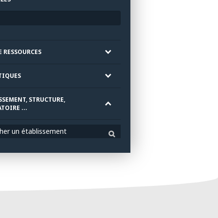
E RESSOURCES
TIQUES
SSEMENT, STRUCTURE,
TOIRE ...
her un établissement