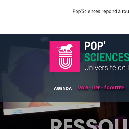
Pop’Sciences répond à tous
VOIR - LIRE - ÉCOUTER...
AGENDA
RESSOU