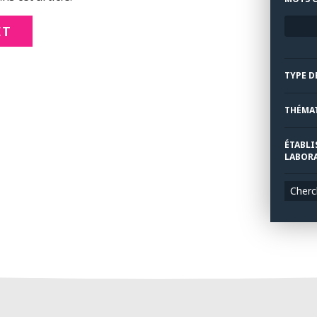
ET
TYPE D
THÉMA
ÉTABLI
LABORA
Cherc