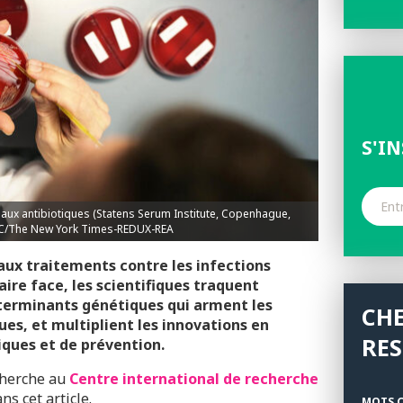
S'I
aux antibiotiques (Statens Serum Institute, Copenhague,
EC/The New York Times-REDUX-REA
 aux traitements contre les infections
ire face, les scientifiques traquent
déterminants génétiques qui arment les
CH
es, et multiplient les innovations en
RE
ques et de prévention.
echerche au
Centre international de recherche
ns cet article.
MOTS C