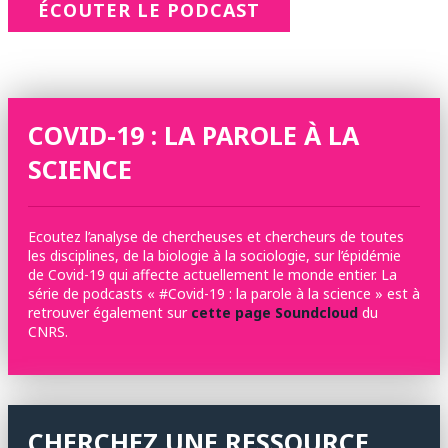
ÉCOUTER LE PODCAST
COVID-19 : LA PAROLE À LA
SCIENCE
Ecoutez l’analyse de chercheuses et chercheurs de toutes
les disciplines, de la biologie à la sociologie, sur l’épidémie
de Covid-19 qui affecte actuellement le monde entier. La
série de podcasts « #Covid-19 : la parole à la science » est à
retrouver également sur
cette page Soundcloud
du
CNRS.
CHERCHEZ UNE RESSOURCE