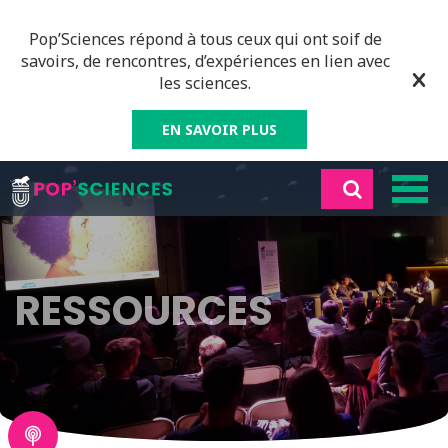
Pop’Sciences répond à tous ceux qui ont soif de
savoirs, de rencontres, d’expériences en lien avec
les sciences.
EN SAVOIR PLUS
RESSOURCES