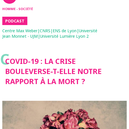
HOMME - SOCIÉTÉ
PODCAST
Centre Max Weber|CNRS|ENS de Lyon|Université
Jean Monnet - UJM|Université Lumière Lyon 2
C
COVID-19 : LA CRISE
BOULEVERSE-T-ELLE NOTRE
RAPPORT À LA MORT ?