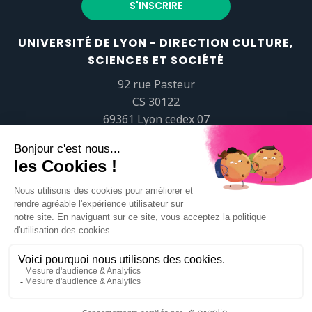
UNIVERSITÉ DE LYON - DIRECTION CULTURE,
SCIENCES ET SOCIÉTÉ
92 rue Pasteur
CS 30122
69361 Lyon cedex 07
popsciences@universite-lyon.fr
Tél.
+33 (0)4 37 37 82 01
https://www.youtube.com/embed/Qm-prNOXepo