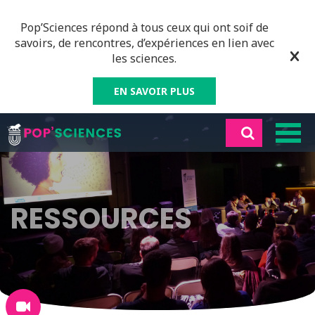
Pop’Sciences répond à tous ceux qui ont soif de
savoirs, de rencontres, d’expériences en lien avec
les sciences.
EN SAVOIR PLUS
RESSOURCES