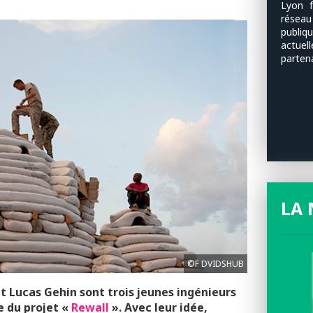
Lyon f
résea
publi
actuel
parten
LA 
©F DVIDSHUB
t Lucas Gehin sont trois jeunes ingénieurs
e du projet «
Rewall
». Avec leur idée,