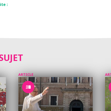
ite :
SUJET
ARTICLE
AR