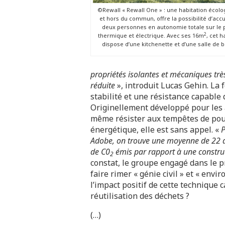
©Rewall « Rewall One » : une habitation écolo
et hors du commun, offre la possibilité d’accue
deux personnes en autonomie totale sur le 
2
thermique et électrique. Avec ses 16m
, cet h
dispose d’une kitchenette et d’une salle de b
propriétés isolantes et mécaniques trè
réduite
», introduit Lucas Gehin. La
stabilité et une résistance capable 
Originellement développé pour les 
même résister aux tempêtes de pous
énergétique, elle est sans appel. «
P
Adobe, on trouve une moyenne de 22 d
de C0
émis par rapport à une constru
2
constat, le groupe engagé dans le p
faire rimer « génie civil » et « env
l’impact positif de cette technique c
réutilisation des déchets ?
(…)