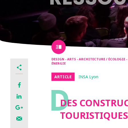
DESIGN - ARTS - ARCHITECTURE / ÉCOLOGIE 
ÉNERGIE
ARTICLE
INSA Lyon
D
DES CONSTRUC
TOURISTIQUES