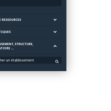
E RESSOURCES
TIQUES
SSEMENT, STRUCTURE,
TOIRE ...
her un établissement