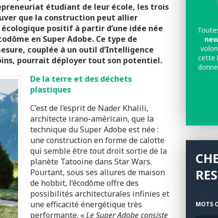
repreneuriat étudiant de leur école, les trois
ver que la construction peut allier
écologique positif à partir d’une idée née
Toutes
’écodôme en Super Adobe. Ce type de
new
volon
sure, couplée à un outil d’Intelligence
cette 
oins, pourrait déployer tout son potentiel.
donne
De la terre et des déchets
plastiques
C’est de l’esprit de Nader Khalili,
architecte irano-américain, que la
technique du Super Adobe est née :
une construction en forme de calotte
qui semble être tout droit sortie de la
CH
planète Tatooine dans Star Wars.
RE
Pourtant, sous ses allures de maison
de hobbit, l’écodôme offre des
possibilités architecturales infinies et
une efficacité énergétique très
MOTS C
performante. «
Le Super Adobe consiste