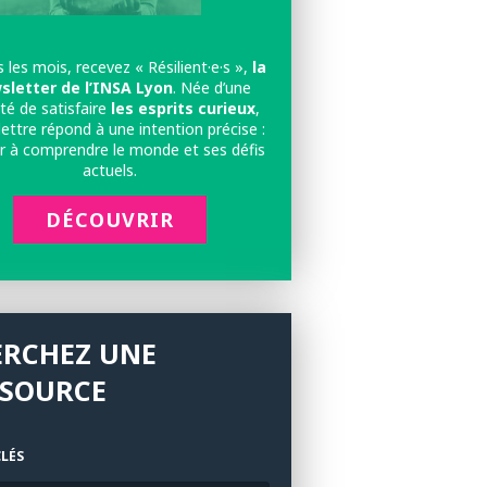
 les mois, recevez « Résilient·e·s »,
la
sletter de l’INSA Lyon
. Née d’une
té de satisfaire
les esprits curieux
,
lettre répond à une intention précise :
r à comprendre le monde et ses défis
actuels.
DÉCOUVRIR
ERCHEZ UNE
SSOURCE
LÉS