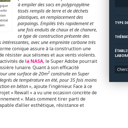
à empiler des sacs en polypropylène
gique
tissés remplis de terre et de déchets
illir
plan
plastiques, en remplacement des
abitat
parpaings. Empilés très rapidement et
TYPE D
ain.
une fois enduits de chaux et de chanvre,
ce type de construction présente des
THÉMA
s intéressantes, avec une empreinte carbone très
 forme conique assure à la construction une
ÉTABLI
de résister aux séismes et aux vents violents.
LABORA
activités de
la NASA
, le Super Adobe pourrait
sière lunaire. Quant à son efficacité
Cherc
2
our une surface de 20m
construite en Super
egrés de température en été, pour 35 fois moins
ction en béton
», ajoute l’ingénieur. Face à ce
rojet « Rewall » a vu une occasion concrète de
ironnement ». Mais comment tirer parti de
apable d’allier esthétique, résistance et