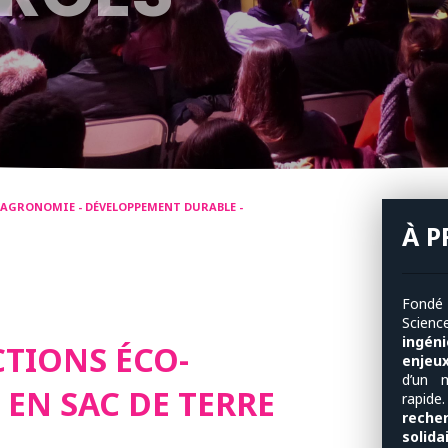
- AGRONOMIE - DÉVELOPPEMENT DURABLE -
À 
Fondé
Scien
ingén
TIONS ÉCO-
enjeu
d’un 
 EN SAC DE TERRE
rapide
reche
solida