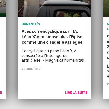
HUMANITÉS
M
L
Avec son encyclique sur l’IA,
 -
P
Léon XIV ne pense plus l’Église
i
comme une citadelle assiégée
2
L’encyclique du pape Léon XIV
d
consacrée à l’intelligence
c
artificielle, « Magnifica humanitas…
L
26 JUIN 2026
s
1
TE
LIRE LA SUITE