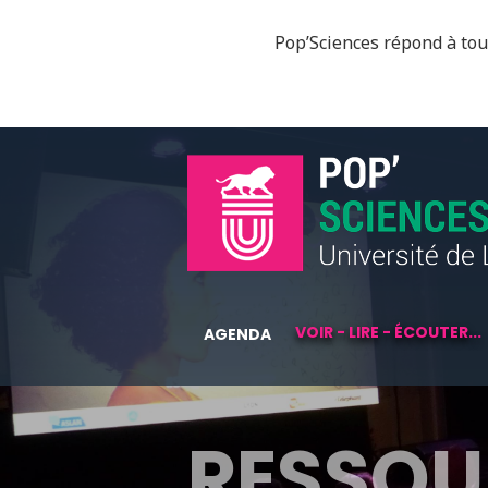
Pop’Sciences répond à tous
VOIR - LIRE - ÉCOUTER...
AGENDA
RESSOU