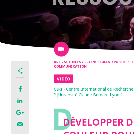
ART - SCIENCES / SCIENCE GRAND PUBLIC / 
COMMUNICATION
VIDÉO
CIRI - Centre International de Recherc
?|Université Claude Bernard Lyon 1
D
DÉVELOPPER DE