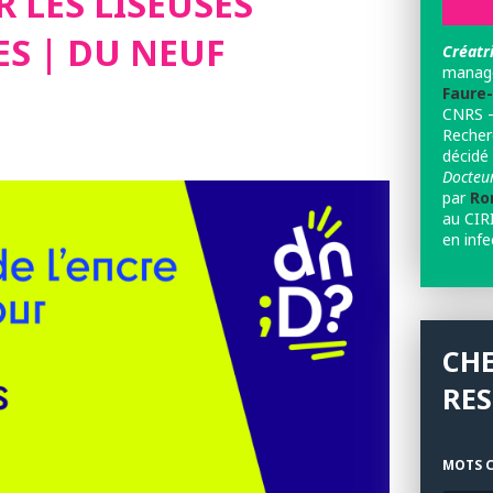
 LES LISEUSES
S | DU NEUF
Créatri
manage
Faure
CNRS –
Recher
décidé
Docteur
par
Rom
au CIRI
en infe
CH
RE
MOTS C