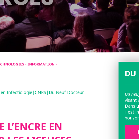
TECHNOLOGIES - INFORMATION -
DU 
he en Infectiologie|CNRS|Du Neuf Docteur
Du neuf
visant 
Dans u
il est 
horizo
 L’ENCRE EN