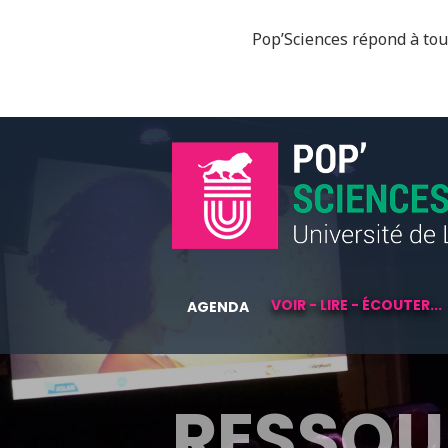
Pop’Sciences répond à tous
VOIR - LIRE - ÉCOUTER...
AGENDA
RESSOU