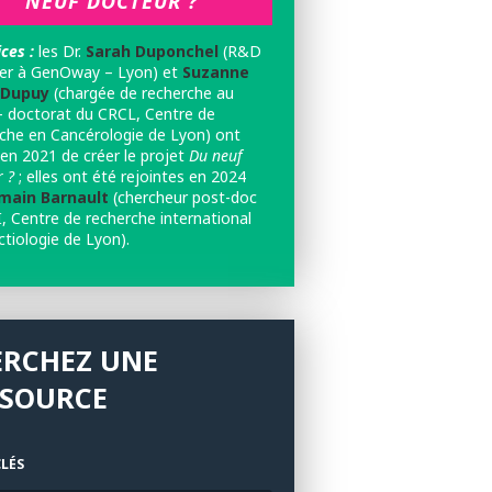
NEUF DOCTEUR ?
ces :
les
Dr.
Sarah Duponchel
(R&D
r à GenOway – Lyon) et
Suzanne
-Dupuy
(chargée de recherche au
 doctorat du CRCL, Centre de
che en Cancérologie de Lyon) ont
 en 2021 de créer le projet
Du neuf
 ?
; elles ont été rejointes en 2024
ain Barnault
(chercheur post-doc
, Centre de recherche international
ctiologie de Lyon).
ERCHEZ UNE
SSOURCE
LÉS