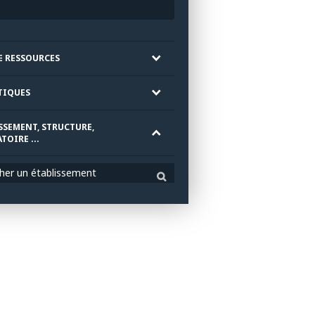
E RESSOURCES
TIQUES
SSEMENT, STRUCTURE,
TOIRE ...
her un établissement