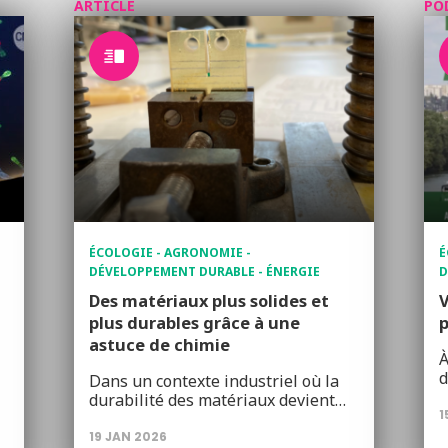
ARTICLE
PO
ÉCOLOGIE - AGRONOMIE -
É
DÉVELOPPEMENT DURABLE - ÉNERGIE
D
Des matériaux plus solides et
V
plus durables grâce à une
p
astuce de chimie
À
d
Dans un contexte industriel où la
durabilité des matériaux devient…
1
19 JAN 2026