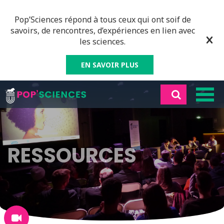
Pop’Sciences répond à tous ceux qui ont soif de
savoirs, de rencontres, d’expériences en lien avec
les sciences.
EN SAVOIR PLUS
RESSOURCES