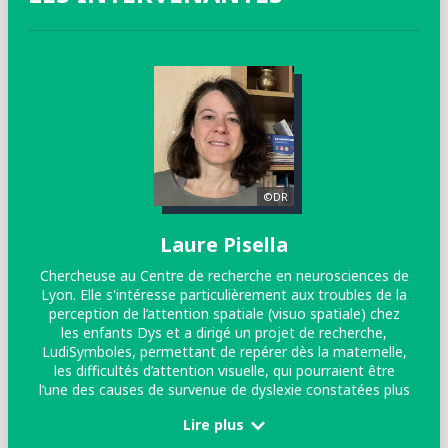
©DR
Laure Pisella
Chercheuse au Centre de recherche en neurosciences de
Lyon. Elle s'intéresse particulièrement aux troubles de la
l’
perception de l’attention spatiale (visuo spatiale) chez
L
les enfants Dys et a dirigé un projet de recherche,
e
LudiSymboles, permettant de repérer dès la maternelle,
les difficultés d’attention visuelle, qui pourraient être
l’une des causes de survenue de dyslexie constatées plus
tard en primaire chez les élèves.
Lire plus