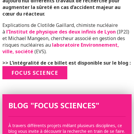
aujourd’hui différents travaux de recherche pour
augmenter la sûreté en cas d’accident majeur au
cœur du réacteur.
Explications de Clotilde Gaillard, chimiste nucléaire
à
l’Institut de physique des deux infinis de Lyon
(IP2I)
et Michael Mangeon, chercheur associé en gestion des
risques nucléaires au
laboratoire Environnement,
ville, société
(EVS).
>> L’intégralité de ce billet est disponible sur le blog :
FOCUS SCIENCE
BLOG "FOCUS SCIENCES"
À travers différents projets mêlant plusieurs disciplines, ce
blog vous invite à découvrir la recherche en train de se faire.