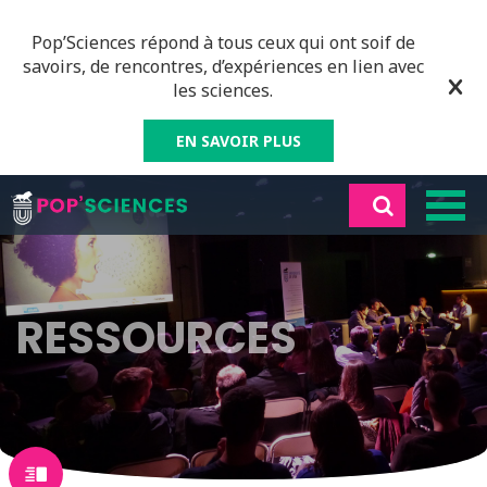
Pop’Sciences répond à tous ceux qui ont soif de
savoirs, de rencontres, d’expériences en lien avec
les sciences.
EN SAVOIR PLUS
RESSOURCES