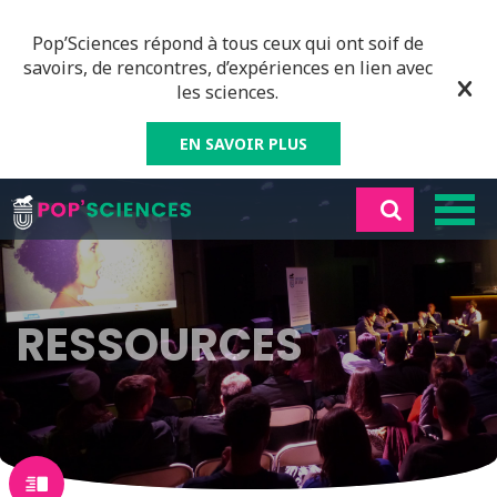
Pop’Sciences répond à tous ceux qui ont soif de
savoirs, de rencontres, d’expériences en lien avec
les sciences.
EN SAVOIR PLUS
RESSOURCES