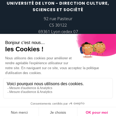
UNIVERSITÉ DE LYON - DIRECTION CULTURE,
SCIENCES ET SOCIÉTÉ
92 rue Pasteur
CS 30122
69361 Lyon cedex 07
popsciences@universite-lyon.fr
Tél.
+33 (0)4 37 37 82 01
https://www.youtube.com/embed/Qm-prNOXepo