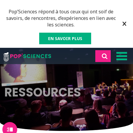
Pop’Sciences répond à tous ceux qui ont soif de
savoirs, de rencontres, d’expériences en lien avec
les sciences.
EN SAVOIR PLUS
RESSOURCES