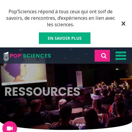
Pop’Sciences répond à tous ceux qui ont soif de
savoirs, de rencontres, d’expériences en lien avec
les sciences.
EN SAVOIR PLUS
RESSOURCES