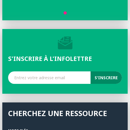
arbres et les conséquences sur le développement des
ravageurs. Depuis 2013, il développe et participe à des
programmes de recherche afin de quantifier le rôle des
arbres sur le microclimat urbain, et anime depuis 2016
l’équipe Micro Environnement et Arbres du Laboratoire
de Physique et Physiologie Intégratives de l’Arbre en
Environnement Fluctuant basé à Clermont-Ferrand.
S'INSCRIRE À L'INFOLETTRE
CHERCHEZ UNE RESSOURCE