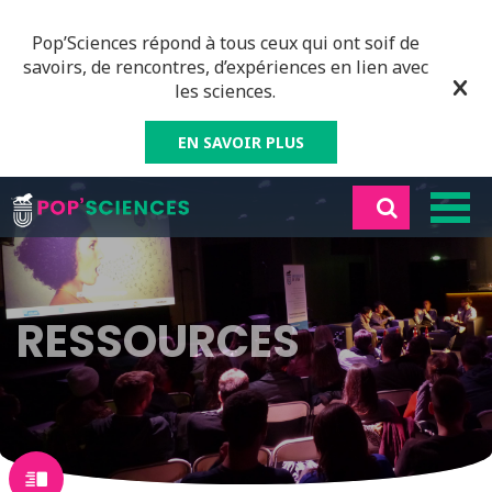
Pop’Sciences répond à tous ceux qui ont soif de
savoirs, de rencontres, d’expériences en lien avec
les sciences.
EN SAVOIR PLUS
RESSOURCES