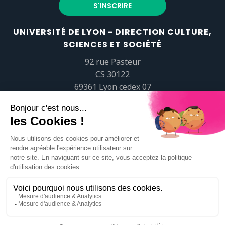
UNIVERSITÉ DE LYON - DIRECTION CULTURE,
SCIENCES ET SOCIÉTÉ
92 rue Pasteur
CS 30122
69361 Lyon cedex 07
popsciences@universite-lyon.fr
Tél.
+33 (0)4 37 37 82 01
https://www.youtube.com/embed/Qm-prNOXepo