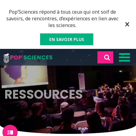
Pop’Sciences répond à tous ceux qui ont soif de
savoirs, de rencontres, d’expériences en lien avec
les sciences.
EN SAVOIR PLUS
RESSOURCES