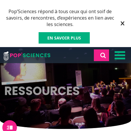
Pop’Sciences répond à tous ceux qui ont soif de
savoirs, de rencontres, d’expériences en lien avec
les sciences.
EN SAVOIR PLUS
RESSOURCES