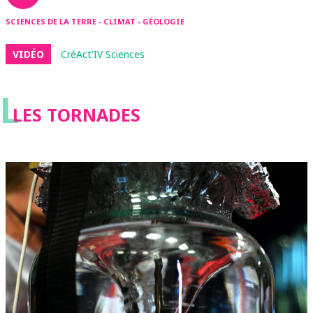
SCIENCES DE LA TERRE - CLIMAT - GÉOLOGIE
VIDÉO
CréAct'IV Sciences
L
LES TORNADES