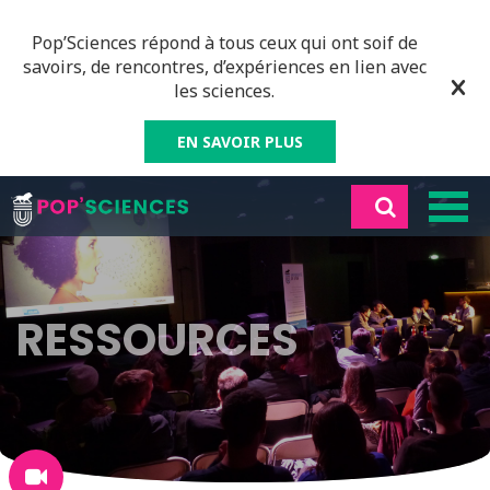
Pop’Sciences répond à tous ceux qui ont soif de
savoirs, de rencontres, d’expériences en lien avec
les sciences.
EN SAVOIR PLUS
RESSOURCES