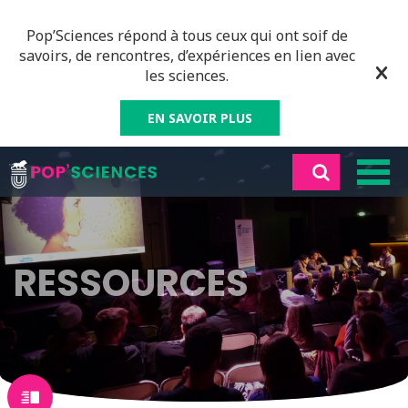
Pop’Sciences répond à tous ceux qui ont soif de
savoirs, de rencontres, d’expériences en lien avec
les sciences.
EN SAVOIR PLUS
RESSOURCES