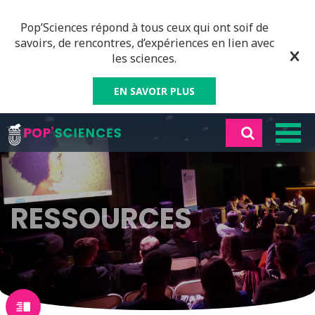
Pop’Sciences répond à tous ceux qui ont soif de
savoirs, de rencontres, d’expériences en lien avec
les sciences.
EN SAVOIR PLUS
RESSOURCES