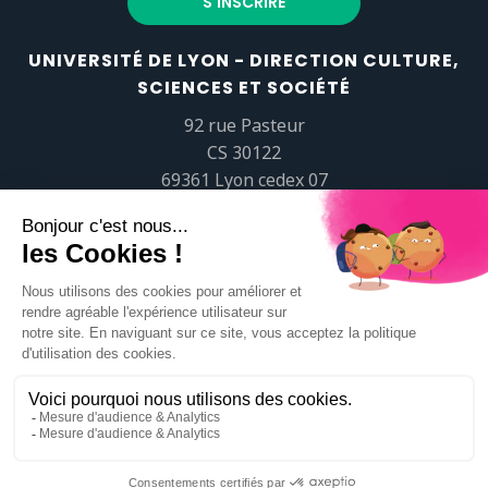
UNIVERSITÉ DE LYON - DIRECTION CULTURE,
SCIENCES ET SOCIÉTÉ
92 rue Pasteur
CS 30122
69361 Lyon cedex 07
popsciences@universite-lyon.fr
Tél.
+33 (0)4 37 37 82 01
https://www.youtube.com/embed/Qm-prNOXepo