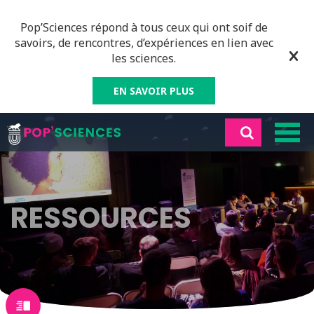
Pop’Sciences répond à tous ceux qui ont soif de
savoirs, de rencontres, d’expériences en lien avec
les sciences.
EN SAVOIR PLUS
RESSOURCES