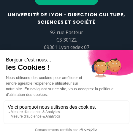
UNIVERSITÉ DE LYON - DIRECTION CULTURE,
SCIENCES ET SOCIÉTÉ
92 rue Pasteur
CS 30122
69361 Lyon cedex 07
popsciences@universite-lyon.fr
Tél.
+33 (0)4 37 37 82 01
https://www.youtube.com/embed/Qm-prNOXepo