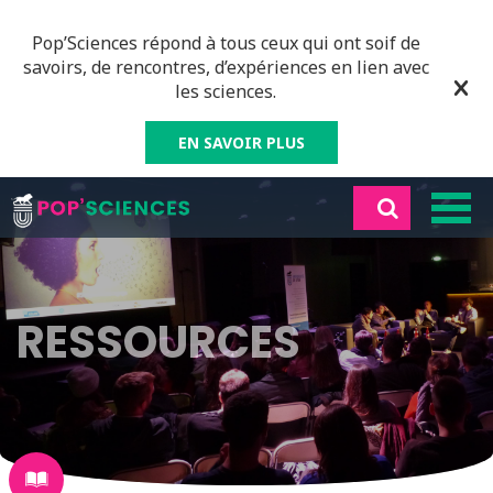
Pop’Sciences répond à tous ceux qui ont soif de
savoirs, de rencontres, d’expériences en lien avec
les sciences.
EN SAVOIR PLUS
RESSOURCES