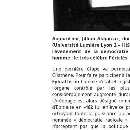
Aujourd’hui, Jillian Akharraz, d
(Université Lumière Lyon 2 – H
l’avènement de la démocratie
homme : le très célèbre Périclès.
Une dernière étape va permett
Clisthène. Pour faire participer à la
Ephialte
un homme d’état et légis
l’organe contrôlé par les plus
considérablement augmenté durant
l’Aréopage est alors désigné comm
d’Ephialte en
-462
lui enlève ce pr
octroyant toute la puissance au p
nommée « démocratie radicale ».
n’acceptent pas que la politiqu