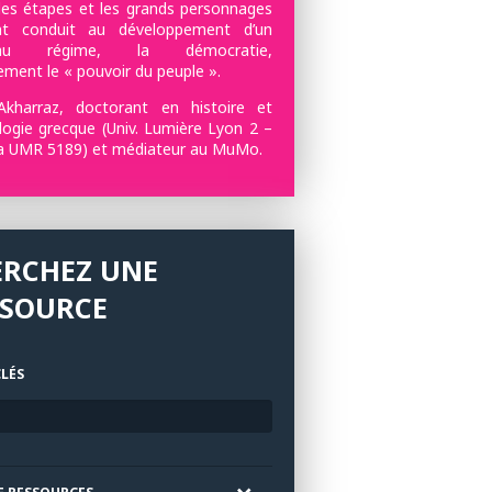
 les étapes et les grands personnages
nt conduit au développement d’un
eau régime, la démocratie,
lement le « pouvoir du peuple ».
n Akharraz, doctorant en histoire et
logie grecque (Univ. Lumière Lyon 2 –
 UMR 5189) et médiateur au MuMo.
ERCHEZ UNE
SSOURCE
LÉS