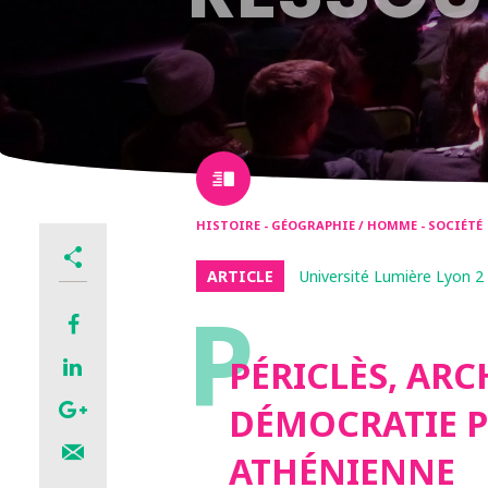
HISTOIRE - GÉOGRAPHIE / HOMME - SOCIÉTÉ
ARTICLE
Université Lumière Lyon 2
P
PÉRICLÈS, ARC
DÉMOCRATIE 
ATHÉNIENNE