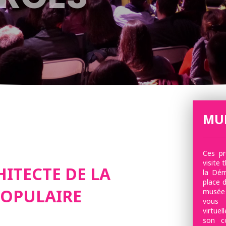
MU
Ces pr
visite 
HITECTE DE LA
la Dém
place 
POPULAIRE
musée 
vous 
virtuel
son c