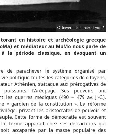
©Université Lumière Lyon 2
octorant en histoire et archéologie grecque
iSoMa) et médiateur au MuMo nous parle de
 à la période classique, en évoquant un
re de parachever le système organisé par
 vie politique toutes les catégories de citoyens,
lateur Athénien, s’attaque aux prérogatives de
 puissants: l’Aréopage. Ses pouvoirs ont
 les guerres médiques (490 – 479 av. J.-C.),
e « gardien de la constitution ». La réforme
ivilège, privant les aristocrates de pouvoir et
euple. Cette forme de démocratie est souvent
 Le terme apparait chez ses détracteurs qui
e soit accaparée par la masse populaire des