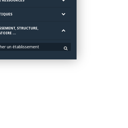
E RESSOURCES
TIQUES
SSEMENT, STRUCTURE,
TOIRE ...
her un établissement