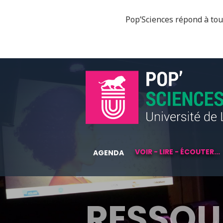
Pop’Sciences répond à tous
VOIR - LIRE - ÉCOUTER...
AGENDA
RESSOU