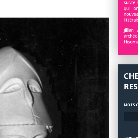
suivre
qui o
nouv
littéra
Jillia
archéo
Hisoma
CH
RE
MOTS C