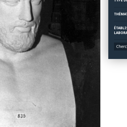
TYPE D
THÉMA
ÉTABLI
LABORA
Cherc