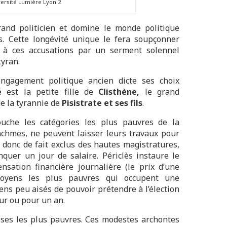
ersité Lumière Lyon 2
rand politicien et domine le monde politique
. Cette longévité unique le fera soupçonner
nd à ces accusations par un serment solennel
tyran.
engagement politique ancien dicte ses choix
té
est la petite fille de
Clisthène,
le grand
e la tyrannie de
Pisistrate et ses fils
.
ouche les catégories les plus pauvres de la
achmes, ne peuvent laisser leurs travaux pour
 donc de fait exclus des hautes magistratures,
quer un jour de salaire. Périclès instaure le
nsation financière journalière (le prix d’une
itoyens les plus pauvres qui occupent une
ens peu aisés de pouvoir prétendre à l’élection
our ou pour un an.
sses les plus pauvres. Ces modestes archontes