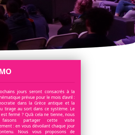
MO
ochains jours seront consacrés à la
thématique prévue pour le mois d’avril :
ocratie dans la Grèce antique et la
du tirage au sort dans ce système. Le
est fermé ? Qu’à cela ne tienne, nous
faisons partager cette visite
lement : en vous dévoilant chaque jour
ontenu. Nous vous proposons de