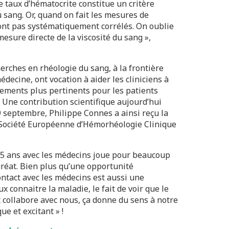
Le taux d’hématocrite constitue un critère
u sang. Or, quand on fait les mesures de
sont pas systématiquement corrélés. On oublie
esure directe de la viscosité du sang »,
erches en rhéologie du sang, à la frontière
decine, ont vocation à aider les cliniciens à
aitements plus pertinents pour les patients
. Une contribution scientifique aujourd’hui
 septembre, Philippe Connes a ainsi reçu la
 Société Européenne d’Hémorhéologie Clinique
e 15 ans avec les médecins joue pour beaucoup
auréat. Bien plus qu’une opportunité
ontact avec les médecins est aussi une
x connaitre la maladie, le fait de voir que le
t collabore avec nous, ça donne du sens à notre
ue et excitant » !