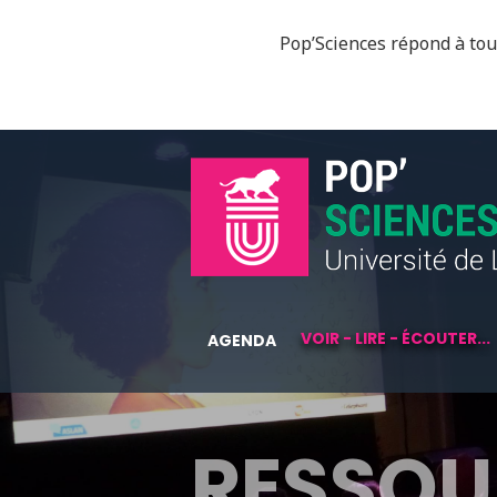
Pop’Sciences répond à tous
VOIR - LIRE - ÉCOUTER...
AGENDA
RESSOU