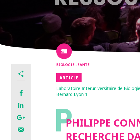
BIOLOGIE - SANTÉ
ARTICLE
Laboratoire Interuniversitaire de Biologi
Bernard Lyon 1
P
PHILIPPE CONN
RECHERCHE DA