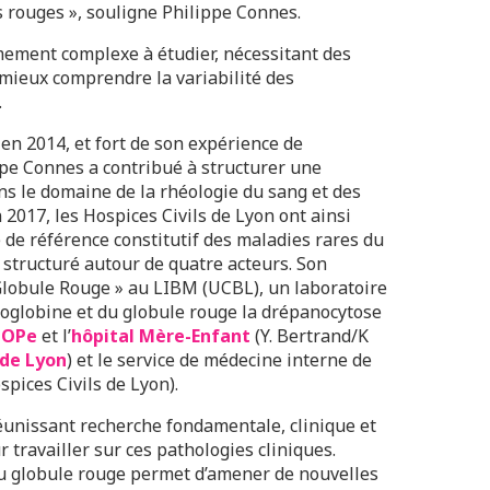
s rouges », souligne Philippe Connes.
mement complexe à étudier, nécessitant des
 mieux comprendre la variabilité des
.
n 2014, et fort de son expérience de
ppe Connes a contribué à structurer une
s le domaine de la rhéologie du sang et des
 2017, les Hospices Civils de Lyon ont ainsi
 de référence constitutif des maladies rares du
, structuré autour de quatre acteurs. Son
 Globule Rouge » au LIBM (UCBL), un laboratoire
moglobine et du globule rouge la drépanocytose
HOPe
et l’
hôpital Mère-Enfant
(Y. Bertrand/K
 de Lyon
) et le service de médecine interne de
spices Civils de Lyon).
éunissant recherche fondamentale, clinique et
r travailler sur ces pathologies cliniques.
 du globule rouge permet d’amener de nouvelles