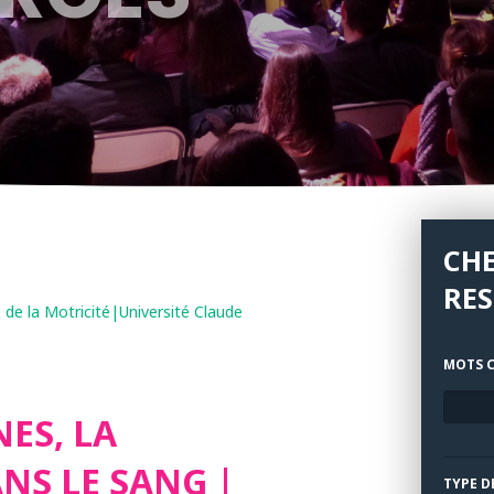
CH
RE
e de la Motricité|Université Claude
MOTS C
ES, LA
NS LE SANG |
TYPE D