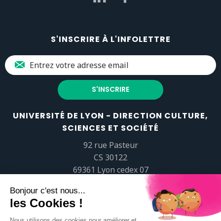
S'INSCRIRE À L'INFOLETTRE
UNIVERSITÉ DE LYON - DIRECTION CULTURE,
SCIENCES ET SOCIÉTÉ
92 rue Pasteur
CS 30122
69361 Lyon cedex 07
popsciences@universite-lyon.fr
Tél.
+33 (0)4 37 37 82 01