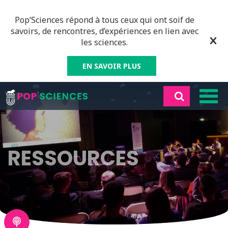
Pop’Sciences répond à tous ceux qui ont soif de
savoirs, de rencontres, d’expériences en lien avec
les sciences.
EN SAVOIR PLUS
RESSOURCES