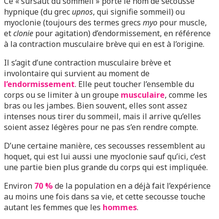
Ce « sursaut du sommeil » porte le nom de secousse
hypnique (du grec
upnos
, qui signifie sommeil) ou
myoclonie (toujours des termes grecs
myo
pour muscle,
et
clonie
pour agitation) d’endormissement, en référence
à la contraction musculaire brève qui en est à l’origine.
Il s’agit d’une contraction musculaire brève et
involontaire qui survient au moment de
l’endormissement
. Elle peut toucher l’ensemble du
corps ou se limiter à un groupe
musculaire
, comme les
bras ou les jambes. Bien souvent, elles sont assez
intenses nous tirer du sommeil, mais il arrive qu’elles
soient assez légères pour ne pas s’en rendre compte.
D’une certaine manière, ces secousses ressemblent au
hoquet, qui est lui aussi une myoclonie sauf qu’ici, c’est
une partie bien plus grande du corps qui est impliquée.
Environ
70 %
de la population en a déjà fait l’expérience
au moins une fois dans sa vie, et cette secousse touche
autant les femmes que les
hommes
.