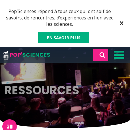
Pop’Sciences répond à tous ceux qui ont soif de
savoirs, de rencontres, d’expériences en lien avec
les sciences.
EN SAVOIR PLUS
RESSOURCES