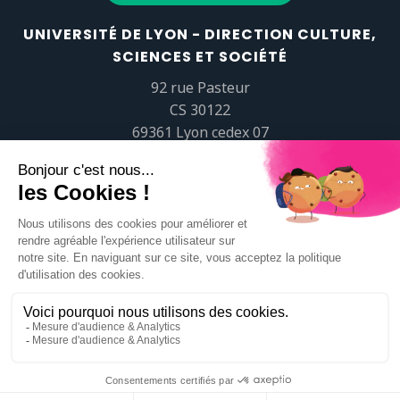
UNIVERSITÉ DE LYON - DIRECTION CULTURE,
SCIENCES ET SOCIÉTÉ
92 rue Pasteur
CS 30122
69361 Lyon cedex 07
popsciences@universite-lyon.fr
Tél.
+33 (0)4 37 37 82 01
https://www.youtube.com/embed/Qm-prNOXepo