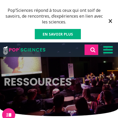
Pop’Sciences répond à tous ceux qui ont soif de
savoirs, de rencontres, d’expériences en lien avec
les sciences.
EN SAVOIR PLUS
RESSOURCES