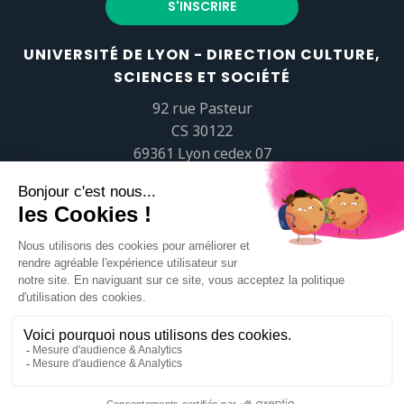
UNIVERSITÉ DE LYON - DIRECTION CULTURE,
SCIENCES ET SOCIÉTÉ
92 rue Pasteur
CS 30122
69361 Lyon cedex 07
popsciences@universite-lyon.fr
Tél.
+33 (0)4 37 37 82 01
https://www.youtube.com/embed/Qm-prNOXepo