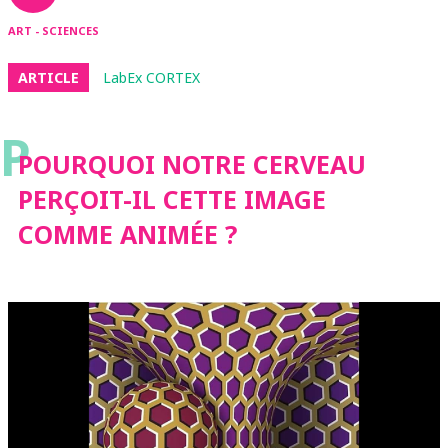
ART - SCIENCES
ARTICLE
LabEx CORTEX
P
POURQUOI NOTRE CERVEAU
PERÇOIT-IL CETTE IMAGE
COMME ANIMÉE ?