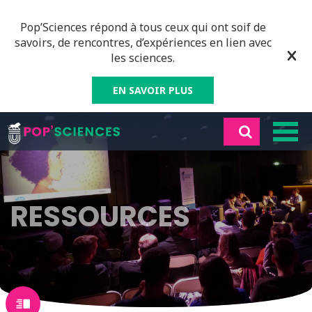
Pop’Sciences répond à tous ceux qui ont soif de
savoirs, de rencontres, d’expériences en lien avec
les sciences.
EN SAVOIR PLUS
RESSOURCES