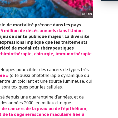
©Rishi
ale de mortalité précoce dans les pays
,5 million de décès annuels dans l’Union
enjeu de santé publique majeur. La diversité
 expressions implique que les traitements
riété de modalités thérapeutiques
 chimiothérapie, chirurgie, immunothérapie
eloppés pour cibler des cancers de types très
ie »
(dite aussi photothérapie dynamique ou
n entre un colorant et une source lumineuse, qui
sont toxiques pour les cellules.
isé depuis une quarantaine d’années, et de
 des années 2000, en milieu clinique
 de cancers de la peau ou de l’épithélium
,
 de la dégénérescence maculaire liée à