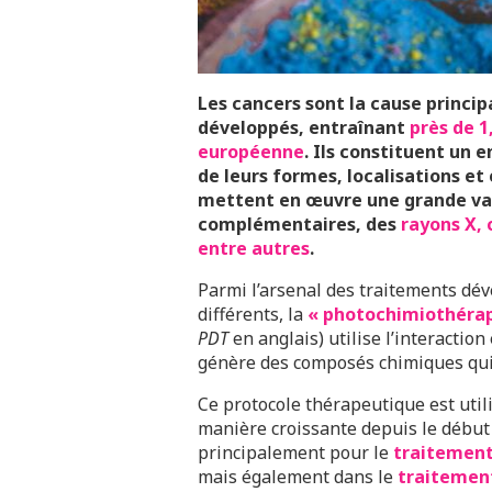
Les cancers sont la cause princip
développés, entraînant
près de 1
européenne
. Ils constituent un 
de leurs formes, localisations et
mettent en œuvre une grande va
complémentaires, des
rayons X,
entre autres
.
Parmi l’arsenal des traitements dév
différents, la
« photochimiothérap
PDT
en anglais) utilise l’interactio
génère des composés chimiques qui 
Ce protocole thérapeutique est util
manière croissante depuis le début
principalement pour le
traitement
mais également dans le
traitement