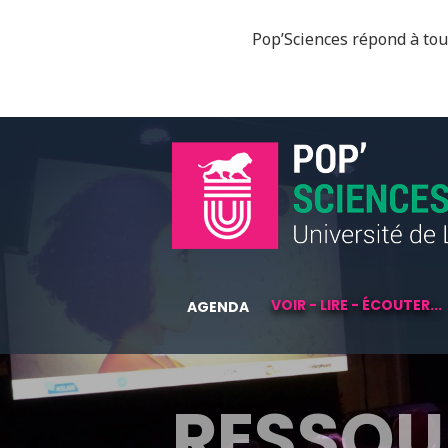
Pop’Sciences répond à tous
VOIR - LIRE - ÉCOUTER...
AGENDA
RESSOU