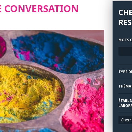
HE CONVERSATION
CH
RE
MOTS C
TYPE D
THÉMA
ÉTABLI
LABORA
Cherc