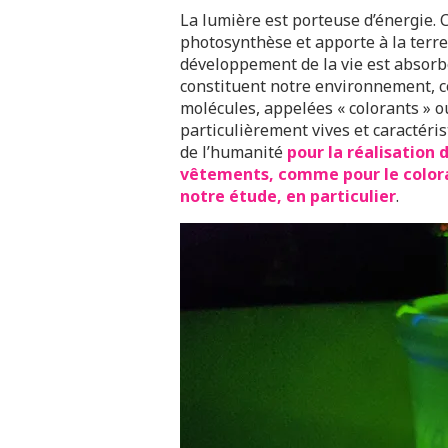
La lumière est porteuse d’énergie.
photosynthèse et apporte à la terre
développement de la vie est absorb
constituent notre environnement, c
molécules, appelées « colorants » o
particulièrement vives et caractéris
de l’humanité
pour la réalisation 
vêtements, comme pour le color
notre étude, en particulier
.