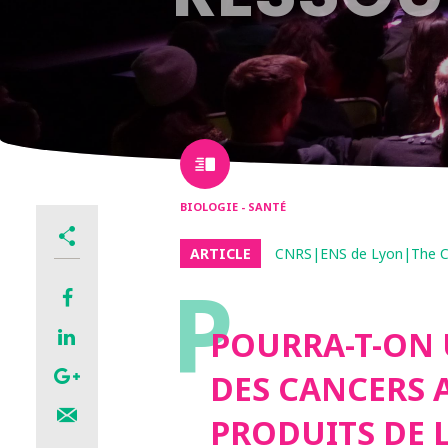
BIOLOGIE - SANTÉ
ARTICLE
CNRS|ENS de Lyon|The C
P
POURRA-T-ON 
DES CANCERS 
PRODUITS DE L