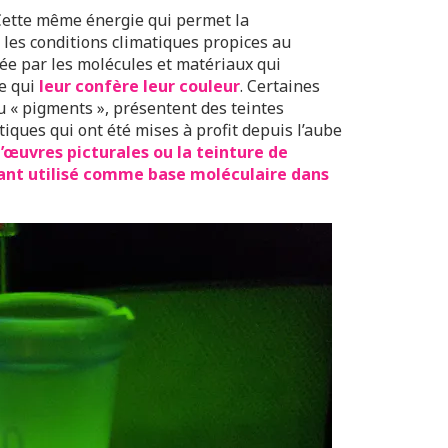
 Cette même énergie qui permet la
 les conditions climatiques propices au
ée par les molécules et matériaux qui
e qui
leur confère leur couleur
. Certaines
u « pigments », présentent des teintes
tiques qui ont été mises à profit depuis l’aube
d’œuvres picturales ou la teinture de
ant utilisé comme base moléculaire dans