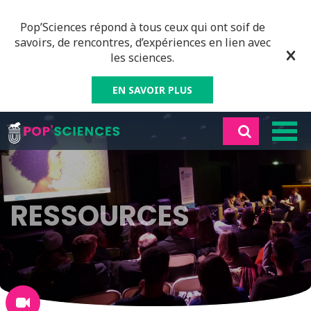
Pop’Sciences répond à tous ceux qui ont soif de
savoirs, de rencontres, d’expériences en lien avec
les sciences.
EN SAVOIR PLUS
RESSOURCES