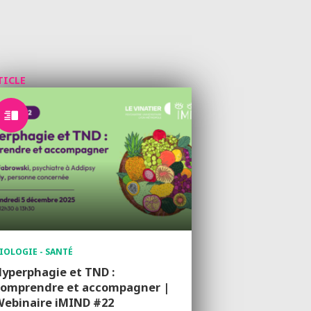
TICLE
IOLOGIE - SANTÉ
yperphagie et TND :
comprendre et accompagner |
Webinaire iMIND #22