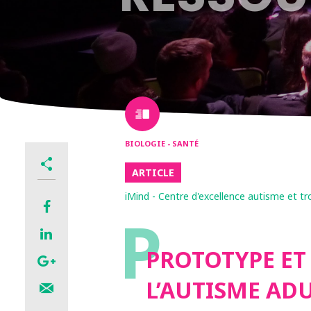
BIOLOGIE - SANTÉ
ARTICLE
iMind - Centre d'excellence autisme et 
P
PROTOTYPE ET
L’AUTISME ADU