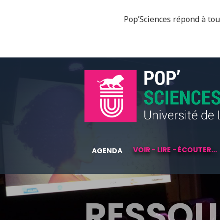
Pop’Sciences répond à tous
VOIR - LIRE - ÉCOUTER...
AGENDA
RESSOU