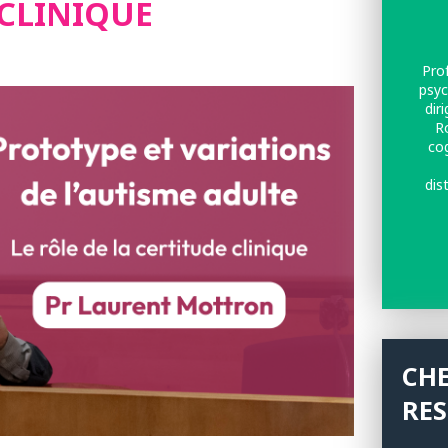
 CLINIQUE
Pro
psyc
dir
R
cog
dis
c
dist
m
l’im
CH
RE