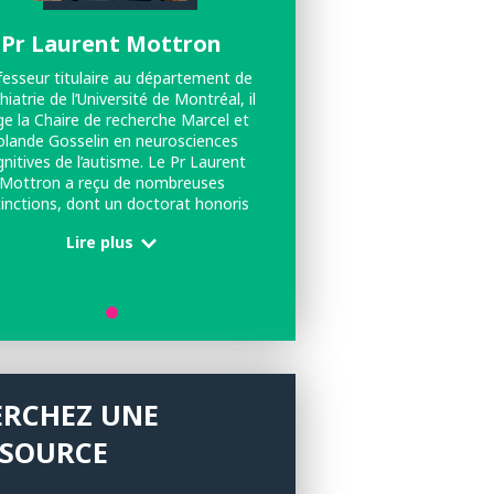
Pr Laurent Mottron
fesseur titulaire au département de
hiatrie de l’Université de Montréal, il
ige la Chaire de recherche Marcel et
olande Gosselin en neurosciences
nitives de l’autisme. Le Pr Laurent
Mottron a reçu de nombreuses
tinctions, dont un doctorat honoris
ausa de l’Université de Liège et la
Lire plus
inction « excellence » du Collège des
édecins du Québec en 2024 pour
pact de ses découvertes sur le bien-
être des personnes autistes.
ERCHEZ UNE
SSOURCE