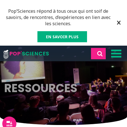
Pop’Sciences répond à tous ceux qui ont soif de
savoirs, de rencontres, d’expériences en lien avec
les sciences.
EN SAVOIR PLUS
RESSOURCES