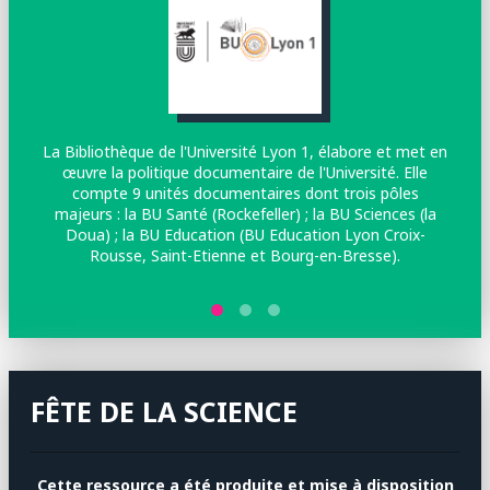
La Bibliothèque de l'Université Lyon 1, élabore et met en
œuvre la politique documentaire de l'Université. Elle
M
compte 9 unités documentaires dont trois pôles
a
majeurs : la BU Santé (Rockefeller) ; la BU Sciences (la
Na
Doua) ; la BU Education (BU Education Lyon Croix-
l
Rousse, Saint-Etienne et Bourg-en-Bresse).
g
FÊTE DE LA SCIENCE
Cette ressource a été produite et mise à disposition