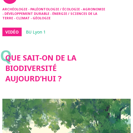
ARCHÉOLOGIE - PALÉONTOLOGIE / ÉCOLOGIE - AGRONOMIE
- DÉVELOPPEMENT DURABLE - ÉNERGIE / SCIENCES DE LA
TERRE - CLIMAT - GÉOLOGIE
VIDÉO
BU Lyon 1
Q
QUE SAIT-ON DE LA
BIODIVERSITÉ
AUJOURD’HUI ?