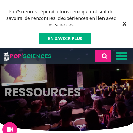
Pop’Sciences répond à tous ceux qui ont soif de
savoirs, de rencontres, d’expériences en lien avec
les sciences.
EN SAVOIR PLUS
RESSOURCES