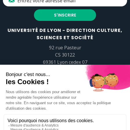
UNIVERSITÉ DE LYON - DIRECTION CULTURE,
SCIENCES ET SOCIÉTÉ
92 rue Pasteur
CS 30122
69361 Lyon cedex 07
popsciences@universite-lyon.fr
Tél.
+33 (0)4 37 37 82 01
https://www.youtube.com/embed/Qm-prNOXepo