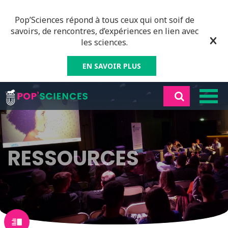
Pop’Sciences répond à tous ceux qui ont soif de
savoirs, de rencontres, d’expériences en lien avec
les sciences.
EN SAVOIR PLUS
RESSOURCES