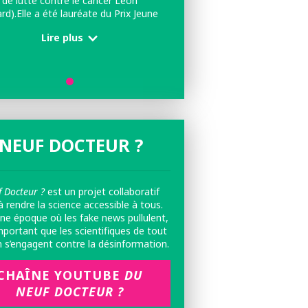
de lutte contre le cancer Léon
rd).Elle a été lauréate du Prix Jeune
nt France 2023 pour les Femmes et
Lire plus
ience et a co-créé en 202 le projet «
uf Docteur ?», des vidéos courtes à
visée éducative.
NEUF DOCTEUR ?
 Docteur ?
est un projet collaboratif
à rendre la science accessible à tous.
ne époque où les fake news pullulent,
important que les scientifiques de tout
n s’engagent contre la désinformation.
CHAÎNE YOUTUBE
DU
NEUF DOCTEUR ?