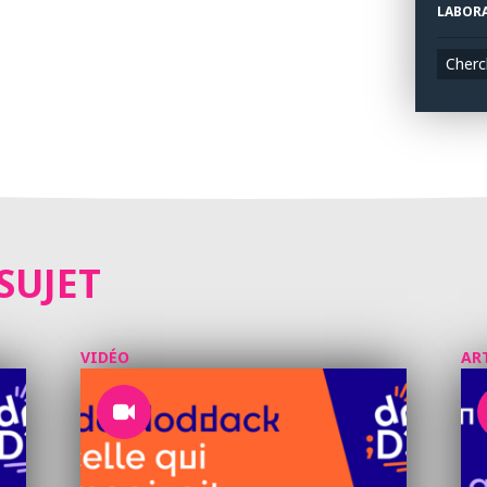
LABORA
Cherc
SUJET
VIDÉO
AR