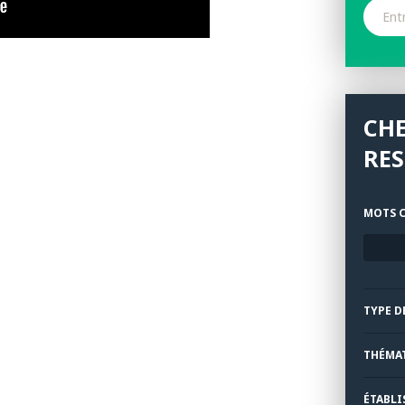
CH
RE
MOTS C
TYPE D
THÉMA
ÉTABLI