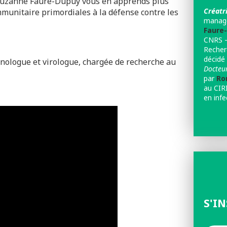
r. Suzanne Faure-Dupuy vous en apprends plus
Créatri
mmunitaire primordiales à la défense contre les
manage
Faure
CNRS –
Recher
décidé
ologue et virologue, chargée de recherche au
Docteur
par
Rom
au CIRI
en infe
S'I