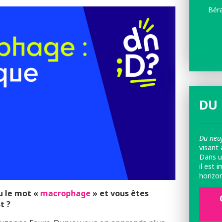
Béra
Tale
la Sc
Du ne
DU 
Du neuf
visant 
Dans u
il est 
horizo
u le mot «
macrophage
» et vous êtes
st ?