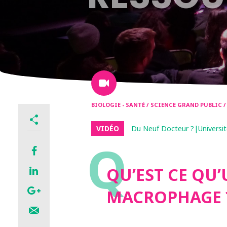
BIOLOGIE - SANTÉ / SCIENCE GRAND PUBLIC 
VIDÉO
Du Neuf Docteur ?|Universit
Q
QU’EST CE QU
MACROPHAGE 