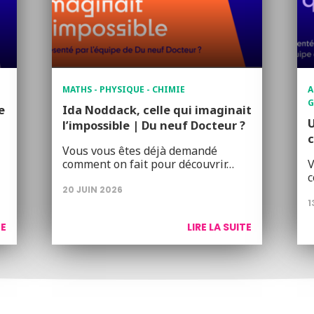
MATHS - PHYSIQUE - CHIMIE
A
G
e
Ida Noddack, celle qui imaginait
U
l’impossible | Du neuf Docteur ?
c
Vous vous êtes déjà demandé
comment on fait pour découvrir…
V
c
20 JUIN 2026
1
TE
LIRE LA SUITE