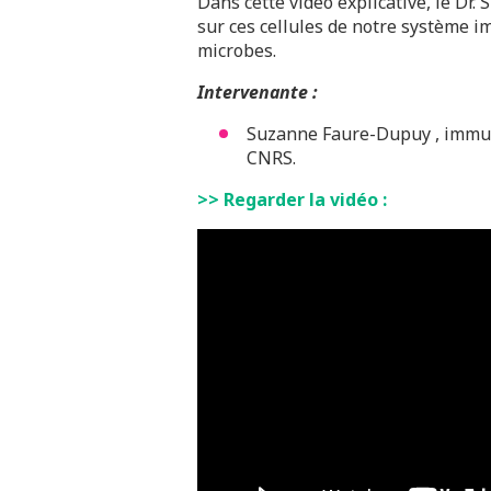
Dans cette vidéo explicative, le D
sur ces cellules de notre système i
microbes.
Intervenante :
Suzanne Faure-Dupuy , immun
CNRS.
>> Regarder la vidéo :