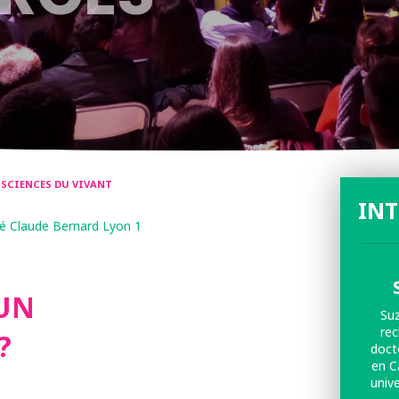
/ SCIENCES DU VIVANT
IN
é Claude Bernard Lyon 1
’UN
Su
rec
?
doct
en C
univ