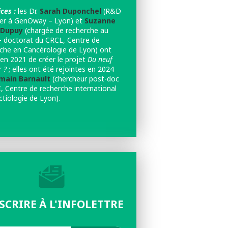
ces :
les
Dr.
Sarah Duponchel
(R&D
r à GenOway – Lyon) et
Suzanne
-Dupuy
(chargée de recherche au
 doctorat du CRCL, Centre de
che en Cancérologie de Lyon) ont
 en 2021 de créer le projet
Du neuf
 ?
; elles ont été rejointes en 2024
ain Barnault
(chercheur post-doc
, Centre de recherche international
ctiologie de Lyon).
NSCRIRE À L'INFOLETTRE