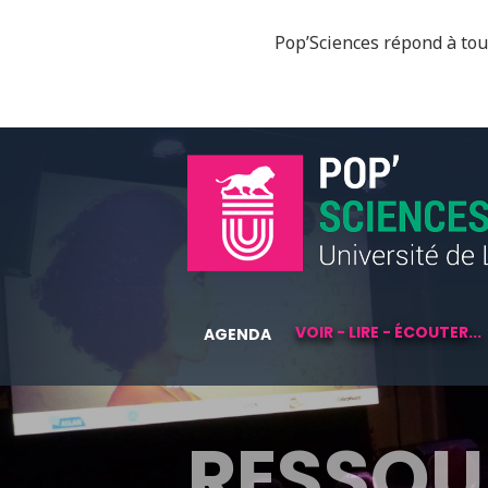
Pop’Sciences répond à tous
VOIR - LIRE - ÉCOUTER...
AGENDA
RESSOU