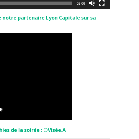
02:06
e notre partenaire Lyon Capitale sur sa
ies de la soirée : ©Visée.A