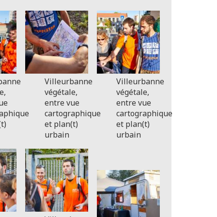
rbanne
Villeurbanne
Villeurbanne
e,
végétale,
végétale,
ue
entre vue
entre vue
raphique
cartographique
cartographique
t)
et plan(t)
et plan(t)
urbain
urbain