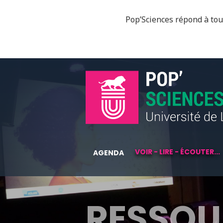
Pop’Sciences répond à tous
VOIR - LIRE - ÉCOUTER...
AGENDA
RESSOU