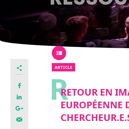
ARTICLE
R
RETOUR EN IM
EUROPÉENNE 
CHERCHEUR.E.S