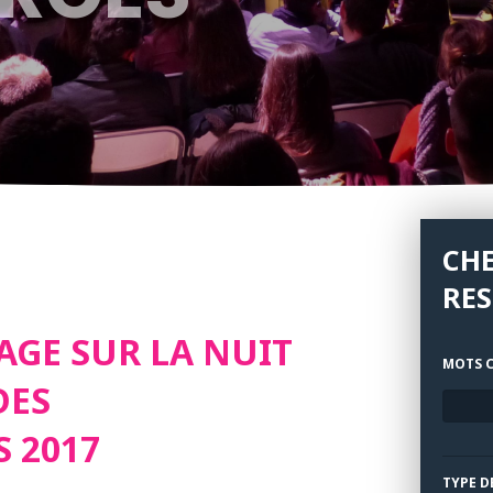
CH
RE
AGE SUR LA NUIT
MOTS C
DES
 2017
TYPE D