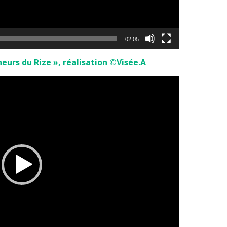
02:05
heurs du Rize », réalisation ©Visée.A