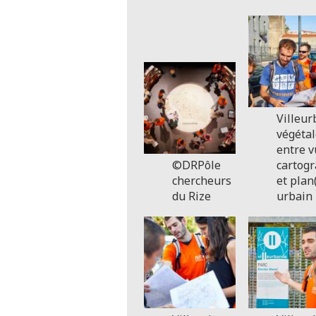
Villeu
végétal
entre v
©DRPôle
cartog
chercheurs
et plan(
du Rize
urbain