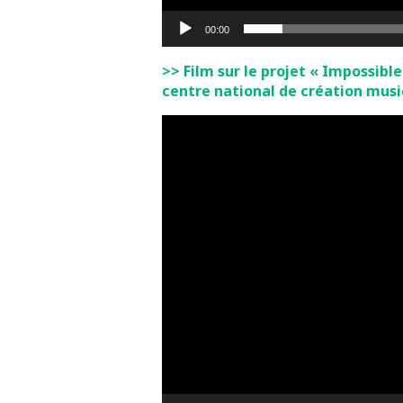
00:00
>> Film sur le projet « Impossib
centre national de création musi
Lecteur
vidéo