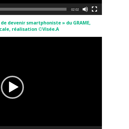
02:02
le de devenir smartphoniste » du GRAME,
cale, réalisation ©Visée.A