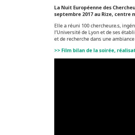
La Nuit Européenne des Chercheur.
septembre 2017 au Rize, centre m
Elle a réuni 100 chercheur.e.s, ingéni
l’Université de Lyon et de ses établ
et de recherche dans une ambiance 
>> Film bilan de la soirée, réalis
Lecteur
vidéo