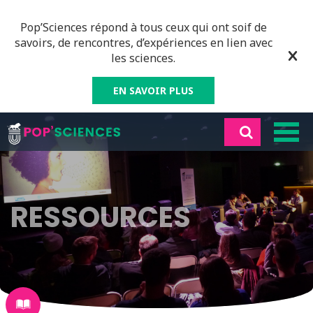
Pop’Sciences répond à tous ceux qui ont soif de
savoirs, de rencontres, d’expériences en lien avec
les sciences.
EN SAVOIR PLUS
RESSOURCES