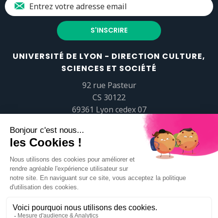
UNIVERSITÉ DE LYON - DIRECTION CULTURE,
SCIENCES ET SOCIÉTÉ
92 rue Pasteur
CS 30122
69361 Lyon cedex 07
popsciences@universite-lyon.fr
Tél.
+33 (0)4 37 37 82 01
https://www.youtube.com/embed/Qm-prNOXepo