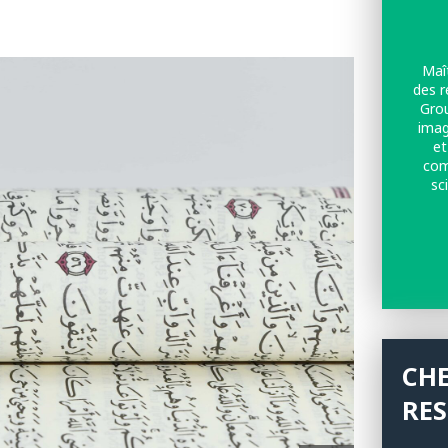
Maît
des r
Grou
imag
et
com
sc
Univ
CH
RE