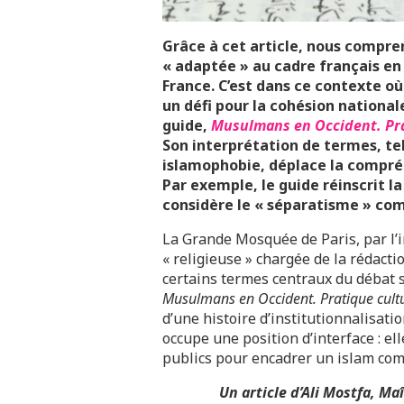
Grâce à cet article, nous comp
« adaptée » au cadre français en 
France. C’est dans ce contexte o
un défi pour la cohésion national
guide,
Musulmans en Occident. Pra
Son interprétation de termes, tel
islamophobie, déplace la compréhe
Par exemple, le guide réinscrit l
considère le « séparatisme » co
La Grande Mosquée de Paris, par l’
« religieuse » chargée de la rédact
certains termes centraux du débat s
Musulmans en Occident. Pratique cult
d’une histoire d’institutionnalisati
occupe une position d’interface : e
publics pour encadrer un islam compa
Un article d’Ali Mostfa
, Ma