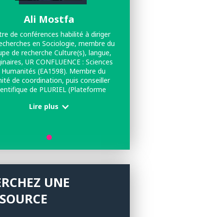
Ali Mostfa
re de conférences habilité à diriger
echerches en Sociologie, membre du
pe de recherche Culture(s), langue,
inaires, UR CONFLUENCE : Sciences
 Humanités (EA1598). Membre du
ité de coordination, puis conseiller
ientifique de PLURIEL (Plateforme
ersitaire de Recherche sur l'Islam) à
Lire plus
l'UCLy.
ERCHEZ UNE
SSOURCE