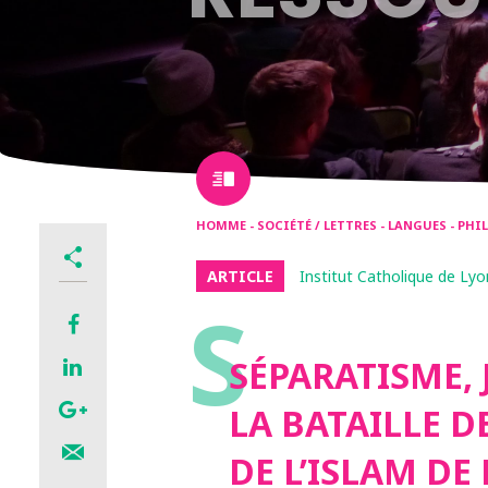
HOMME - SOCIÉTÉ / LETTRES - LANGUES - PH
ARTICLE
Institut Catholique de Ly
S
SÉPARATISME, J
LA BATAILLE 
DE L’ISLAM DE