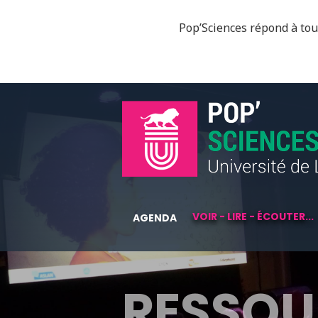
Pop’Sciences répond à tous
VOIR - LIRE - ÉCOUTER...
AGENDA
RESSOU