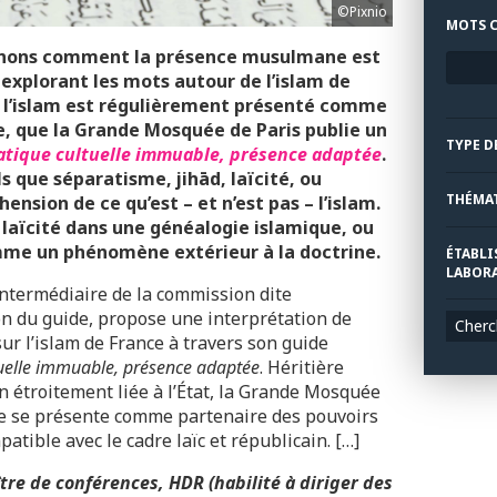
©Pixnio
MOTS C
renons comment la présence musulmane est
explorant les mots autour de l’islam de
ù l’islam est régulièrement présenté comme
e, que la Grande Mosquée de Paris publie un
TYPE D
tique cultuelle immuable, présence adaptée
.
s que séparatisme, jihād, laïcité, ou
THÉMA
nsion de ce qu’est – et n’est pas – l’islam.
a laïcité dans une généalogie islamique, ou
mme un phénomène extérieur à la doctrine.
ÉTABLI
LABORA
intermédiaire de la commission dite
ion du guide, propose une interprétation de
Cherc
ur l’islam de France à travers son guide
uelle immuable, présence adaptée
. Héritière
on étroitement liée à l’État, la Grande Mosquée
lle se présente comme partenaire des pouvoirs
tible avec le cadre laïc et républicain. […]
ître de conférences, HDR (habilité à diriger des