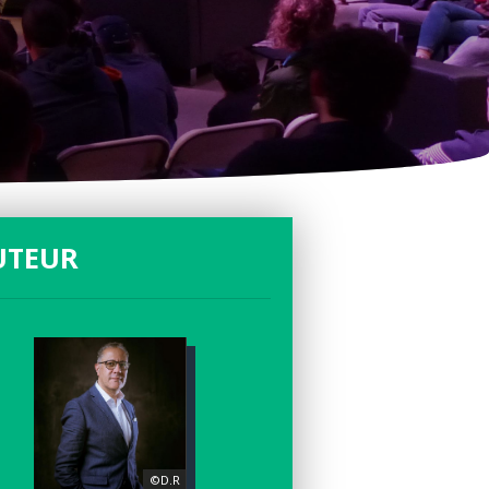
UTEUR
©D.R