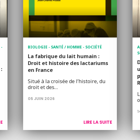
 -
BIOLOGIE - SANTÉ / HOMME - SOCIÉTÉ
A
S
La fabrique du lait humain :
D
Droit et histoire des lactariums
:
u
en France
p
Situé à la croisée de l’histoire, du
droit et des…
L
05 JUIN 2026
o
1
TE
LIRE LA SUITE