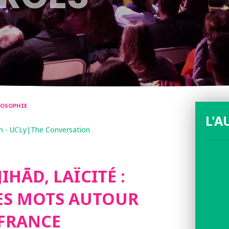
ILOSOPHIE
L'A
on - UCLy|The Conversation
IHĀD, LAÏCITÉ :
DES MOTS AUTOUR
 FRANCE